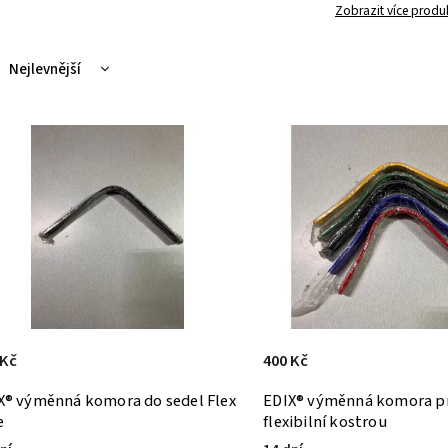
Zobrazit více produ
Nejlevnější
Nejdražší
Nejprodávanější
Abecedně
 Kč
400 Kč
X® výměnná komora do sedel Flex
EDIX® výměnná komora pr
e
flexibilní kostrou