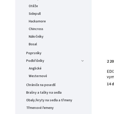
Otěže
Sidepull
Hackamore
Chincross
Nákrčníky
Bosal
Poprsníky
2 20
Podbřišníky
Anglické
EDI
Westernové
vym
14 d
Chrániče na posedlí
Brašny a tašky na sedla
Obaly/kryty na sedla a třmeny
Třmenové řemeny