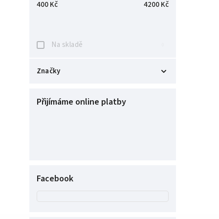
400
Kč
4200
Kč
Na skladě
0
Značky
Edix
9
Přijímáme online platby
Facebook