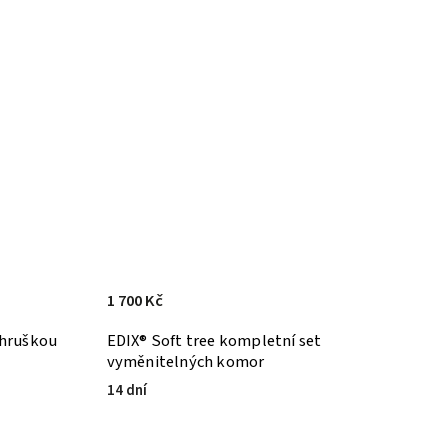
1 700 Kč
 hruškou
EDIX® Soft tree kompletní set
vyměnitelných komor
14 dní