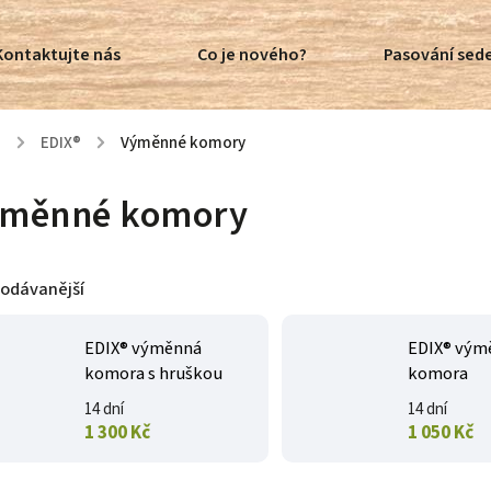
Kontaktujte nás
Co je nového?
Pasování sede
ů
/
EDIX®
/
Výměnné komory
měnné komory
rodávanější
EDIX® výměnná
EDIX® vým
komora s hruškou
komora
14 dní
14 dní
1 300 Kč
1 050 Kč