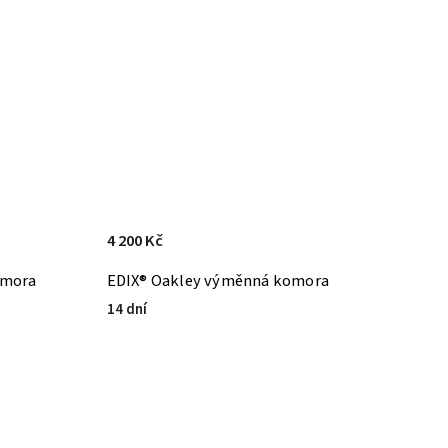
4 200 Kč
omora
EDIX® Oakley výměnná komora
14 dní