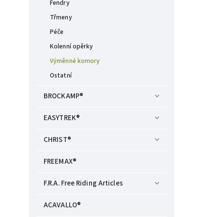
Fendry
Třmeny
Péče
Kolenní opěrky
Výměnné komory
Ostatní
BROCKAMP®
EASYTREK®
CHRIST®
FREEMAX®
F.R.A. Free Riding Articles
ACAVALLO®