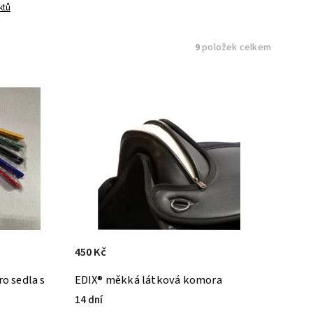
ktů
9
položek celkem
450 Kč
o sedla s
EDIX® měkká látková komora
14 dní