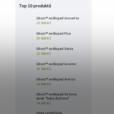
Top 10 produktů
Ghost® sedlopad Grosetto
15 000 Kč
Ghost® sedlopad Pisa
15 000 Kč
Ghost® sedlopad Siena
15 000 Kč
Ghost® sedlopad Livorno
15 000 Kč
Ghost® sedlopad Arezzo
14 000 Kč
Ghost® sedlopad Vittorio
aneb "baby Buttera"
14 500 Kč
Olala podbřišník