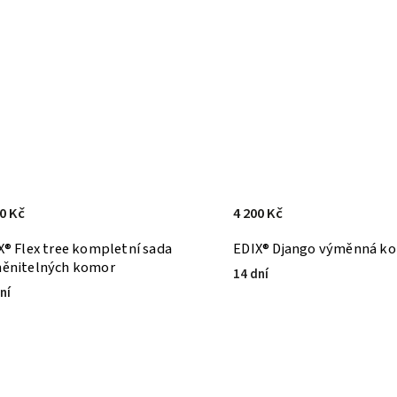
0 Kč
4 200 Kč
X® Flex tree kompletní sada
EDIX® Django výměnná k
ěnitelných komor
14 dní
ní