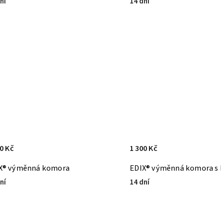
ní
14 dní
0 Kč
1 300 Kč
X® výměnná komora
EDIX® výměnná komora s
ní
14 dní