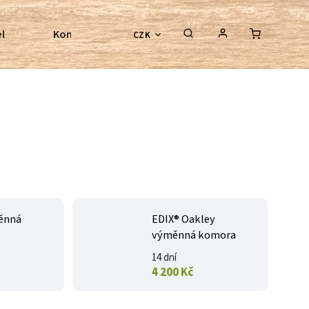
l
Kontroly bezkostrových sedel
Poradenství
CZK
ěnná
EDIX® Oakley
výměnná komora
14 dní
4 200 Kč