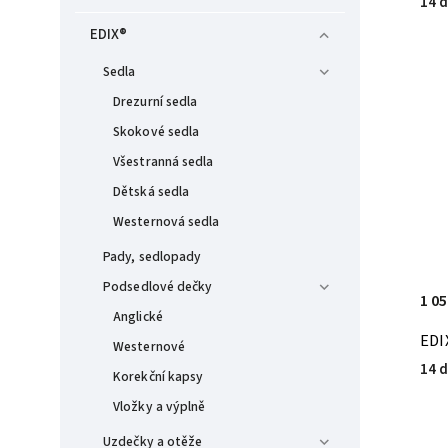
14 d
EDIX®
Sedla
Drezurní sedla
Skokové sedla
Všestranná sedla
Dětská sedla
Westernová sedla
Pady, sedlopady
Podsedlové dečky
1 05
Anglické
EDI
Westernové
14 d
Korekční kapsy
Vložky a výplně
Uzdečky a otěže