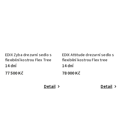
EDIX Zyba drezurní sedlo s
EDIX Attitude drezurní sedlo s
flexibilní kostrou Flex Tree
flexibilní kostrou Flex tree
14 dní
14 dní
77 500 Kč
78 000 Kč
Detail
Detail