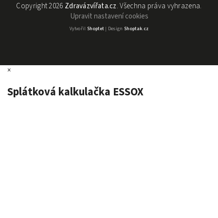
Copyright 2026
Zdravázvířata.cz
. Všechna práva vyhrazena.
Upravit nastavení cookies
Vytvořil
Shoptet
| Design
Shoptak.cz
×
Splátková kalkulačka ESSOX