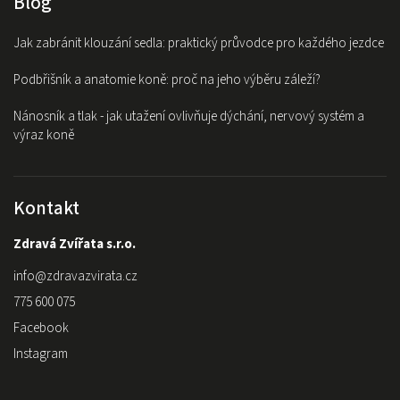
Blog
Jak zabránit klouzání sedla: praktický průvodce pro každého jezdce
Podbřišník a anatomie koně: proč na jeho výběru záleží?
Nánosník a tlak - jak utažení ovlivňuje dýchání, nervový systém a
výraz koně
Kontakt
Zdravá Zvířata s.r.o.
info
@
zdravazvirata.cz
775 600 075
Facebook
Instagram