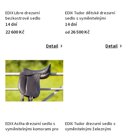
EDIX Libre drezurní
EDIX Tudor dětské drezurní
bezkostrové sedlo
sedlo s vyměnitelnými
železnými komorami Soft Tree
14 dní
14 dní
22 600 Kč
26 500 Kč
od
Detail
Detail
EDIX Astha drezurní sedlo s
EDIX Tudor drezurní sedlo s
vyměnitelnými komorami pro
vyměnitelnými železnými