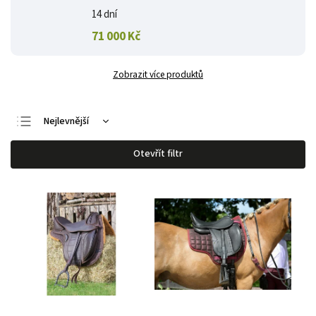
14 dní
71 000 Kč
Zobrazit více produktů
Nejlevnější
Nejdražší
Otevřít filtr
Nejprodávanější
Abecedně