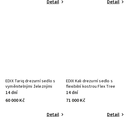
Detail
Detail
EDIX Tariq drezurní sedlo s
EDIX Kali drezurní sedlo s
vyměnitelnými železnými
flexibilní kostrou Flex Tree
komorami Soft Tree
14 dní
14 dní
60 000 Kč
71 000 Kč
Detail
Detail