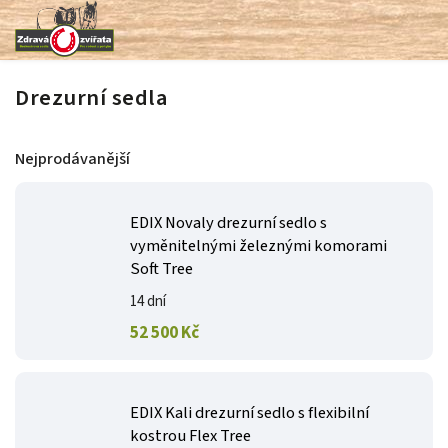
Drezurní sedla
Nejprodávanější
EDIX Novaly drezurní sedlo s
vyměnitelnými železnými komorami
Soft Tree
14 dní
52 500 Kč
EDIX Kali drezurní sedlo s flexibilní
kostrou Flex Tree