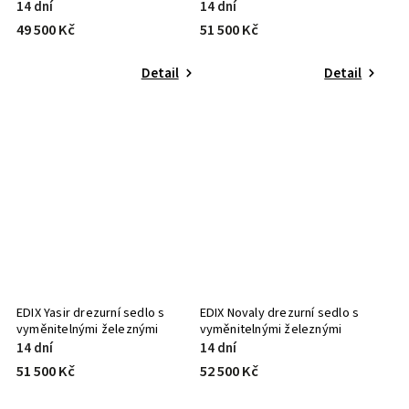
islandská plemena Soft Tree
komorami Soft Tree
14 dní
14 dní
49 500 Kč
51 500 Kč
Detail
Detail
EDIX Yasir drezurní sedlo s
EDIX Novaly drezurní sedlo s
vyměnitelnými železnými
vyměnitelnými železnými
komorami Soft Tree
komorami Soft Tree
14 dní
14 dní
51 500 Kč
52 500 Kč