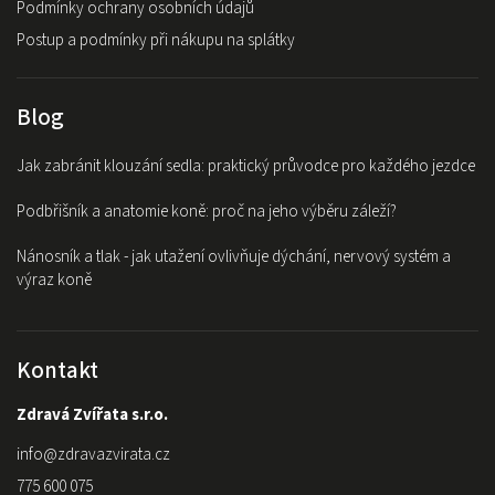
Podmínky ochrany osobních údajů
Postup a podmínky při nákupu na splátky
Blog
Jak zabránit klouzání sedla: praktický průvodce pro každého jezdce
Podbřišník a anatomie koně: proč na jeho výběru záleží?
Nánosník a tlak - jak utažení ovlivňuje dýchání, nervový systém a
výraz koně
Kontakt
Zdravá Zvířata s.r.o.
info
@
zdravazvirata.cz
775 600 075