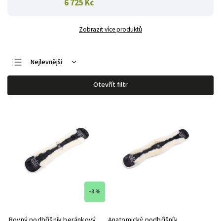
6 725 Kč
Zobrazit více produktů
Nejlevnější
Nejdražší
Otevřít filtr
Nejprodávanější
Abecedně
–3 %
Rovný podbřišník beránkový
Anatomický podbřišník