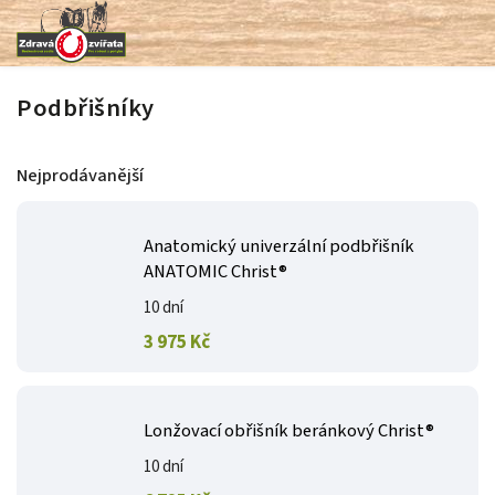
Podbřišníky
Nejprodávanější
Anatomický univerzální podbřišník
ANATOMIC Christ®
10 dní
3 975 Kč
Lonžovací obřišník beránkový Christ®
10 dní