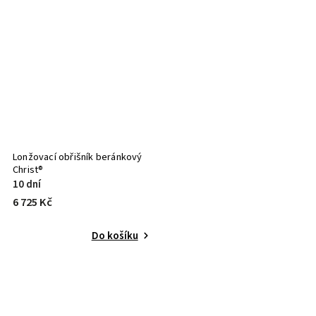
Lonžovací obřišník beránkový
Christ®
10 dní
6 725 Kč
Do košíku