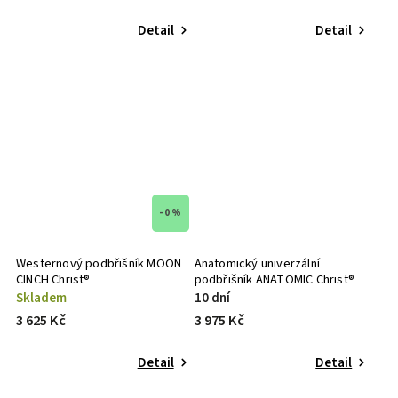
Detail
Detail
–0 %
Westernový podbřišník MOON
Anatomický univerzální
CINCH Christ®
podbřišník ANATOMIC Christ®
Skladem
10 dní
3 625 Kč
3 975 Kč
Detail
Detail