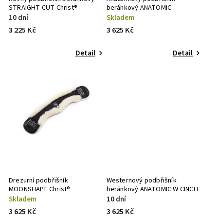
STRAIGHT CUT Christ®
beránkový ANATOMIC
CONTOUR GIRTH Christ®
10 dní
Skladem
3 225 Kč
3 625 Kč
Detail
Detail
Drezurní podbřišník
Westernový podbřišník
MOONSHAPE Christ®
beránkový ANATOMIC W CINCH
Christ®
Skladem
10 dní
3 625 Kč
3 625 Kč