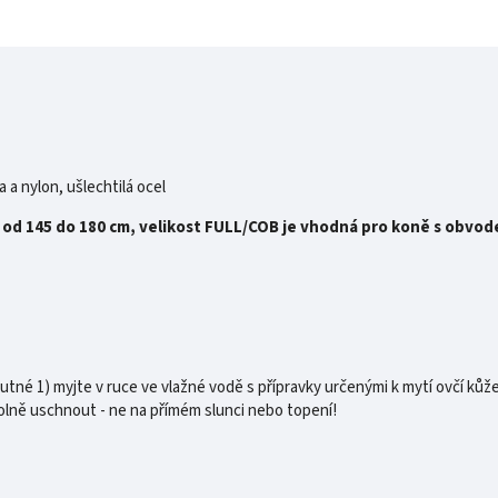
a a nylon, ušlechtilá ocel
od 145 do 180 cm, velikost FULL/COB je vhodná pro koně s obvode
tné 1) myjte v ruce ve vlažné vodě s přípravky určenými k mytí ovčí kůže
olně uschnout - ne na přímém slunci nebo topení!