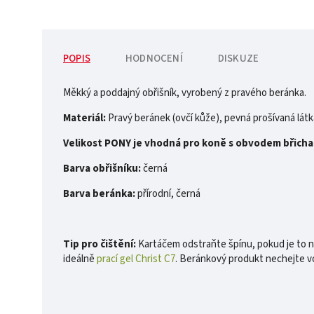
POPIS
HODNOCENÍ
DISKUZE
Měkký a poddajný obřišník, vyrobený z pravého beránka.
Materiál:
Pravý beránek (ovčí kůže), pevná prošívaná látk
Velikost PONY je vhodná pro koně s obvodem břicha 
Barva obřišníku:
černá
Barva beránka:
přírodní, černá
Tip pro čištění:
Kartáčem odstraňte špínu, pokud je to nu
ideálně
prací gel Christ C7
. Beránkový produkt nechejte v