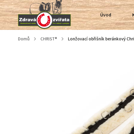
Úvod
Domů
/
CHRIST®
/
Lonžovací obřišník beránkový Chr