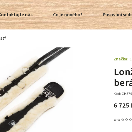
Kontaktujte nás
Co je nového?
Pasování sede
ist®
Značka:
C
Lon
ber
Kód:
CH57
6 725 