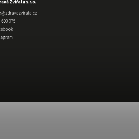
avá Zvířata s.r.o.
o
@
zdravazvirata.cz
 600 075
cebook
stagram