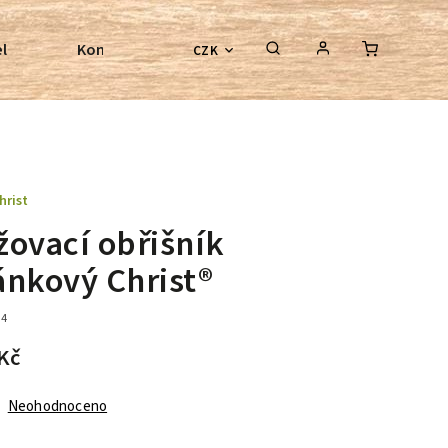
l
Kontroly bezkostrových sedel
Poradenství
CZK
hrist
žovací obřišník
ánkový Christ®
94
Kč
Neohodnoceno