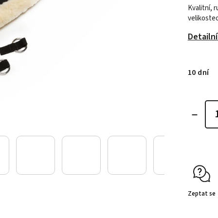
Kvalitní,
velikoste
Detailn
10 dní
Zeptat se