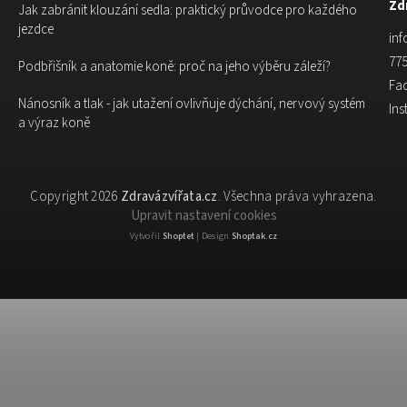
Zdr
Jak zabránit klouzání sedla: praktický průvodce pro každého
jezdce
inf
775
Podbřišník a anatomie koně: proč na jeho výběru záleží?
Fa
Nánosník a tlak - jak utažení ovlivňuje dýchání, nervový systém
In
a výraz koně
Copyright 2026
Zdravázvířata.cz
. Všechna práva vyhrazena.
Upravit nastavení cookies
Vytvořil
Shoptet
| Design
Shoptak.cz