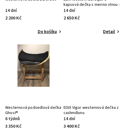
kapsová dečka s merino vlnou -
LIMITOVANÁ EDICE
14 dní
14 dní
2 200 Kč
2 650 Kč
Do košíku
Detail
Westernová podsedlová dečka
EDIX Vigor westernová dečka z
Ghost®
cashmillonu
6 týdnů
14 dní
3 350 Kč
3 400 Kč