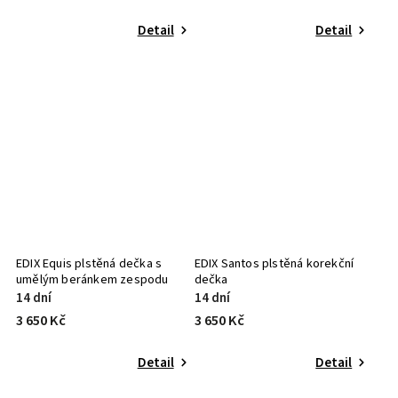
Detail
Detail
EDIX Equis plstěná dečka s
EDIX Santos plstěná korekční
umělým beránkem zespodu
dečka
14 dní
14 dní
3 650 Kč
3 650 Kč
Detail
Detail