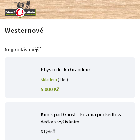
Westernové
Nejprodávanější
Physio dečka Grandeur
Skladem
(1 ks)
5 000 Kč
Kim's pad Ghost - kožená podsedlová
dečka s vyšíváním
6 týdnů