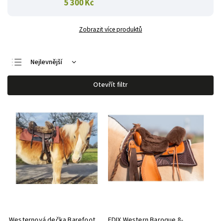
5 300 Kč
Zobrazit více produktů
Nejlevnější
Nejdražší
Otevřít filtr
Nejprodávanější
Abecedně
Westernová dečka Barefoot
EDIX Western Baroque 8-