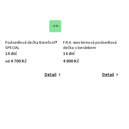
–0 %
Podsedlová dečka Barefoot®
F.R.A. westernová podsedlová
SPECIAL
dečka s beránkem
14 dní
14 dní
4 700 Kč
4 800 Kč
od
Detail
Detail