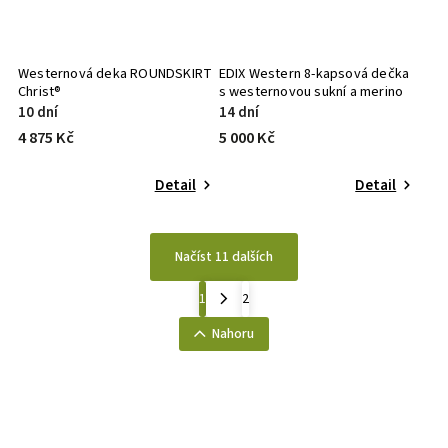
Westernová deka ROUNDSKIRT
EDIX Western 8-kapsová dečka
Christ®
s westernovou sukní a merino
vlnou
10 dní
14 dní
4 875 Kč
5 000 Kč
Detail
Detail
Načíst 11 dalších
1
2
Nahoru