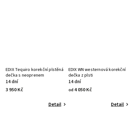
EDIX Tequiro korekční plstěná
EDIX WN westernová korekční
dečka s neoprenem
dečka z plsti
14 dní
14 dní
3 950 Kč
4 050 Kč
od
Detail
Detail