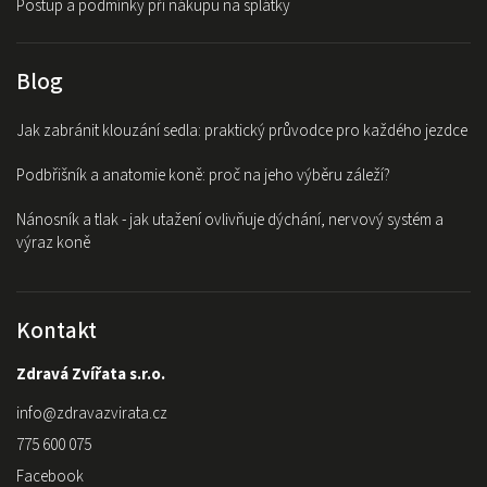
Postup a podmínky při nákupu na splátky
Blog
Jak zabránit klouzání sedla: praktický průvodce pro každého jezdce
Podbřišník a anatomie koně: proč na jeho výběru záleží?
Nánosník a tlak - jak utažení ovlivňuje dýchání, nervový systém a
výraz koně
Kontakt
Zdravá Zvířata s.r.o.
info
@
zdravazvirata.cz
775 600 075
Facebook