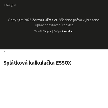
Instagram
Copyright 2026
Zdravázvířata.cz
. Všechna práva vyhrazena.
Upravit nastavení cookies
Vytvořil
Shoptet
| Design
Shoptak.cz
×
Splátková kalkulačka ESSOX