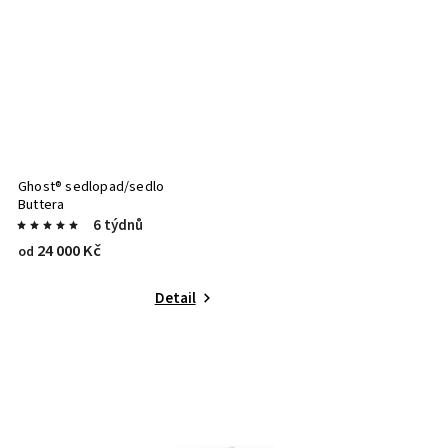
Ghost® sedlopad/sedlo
Buttera
6 týdnů
24 000 Kč
od
Detail