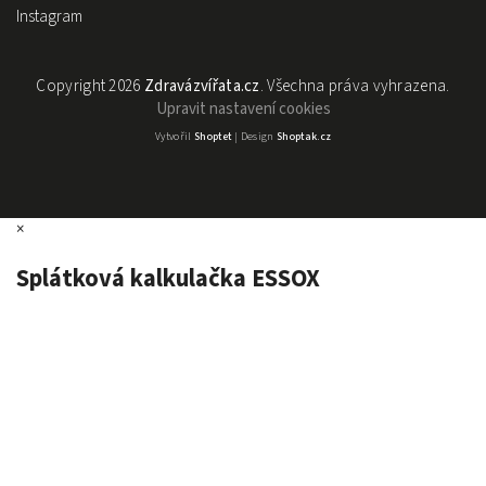
Instagram
Copyright 2026
Zdravázvířata.cz
. Všechna práva vyhrazena.
Upravit nastavení cookies
Vytvořil
Shoptet
| Design
Shoptak.cz
×
Splátková kalkulačka ESSOX