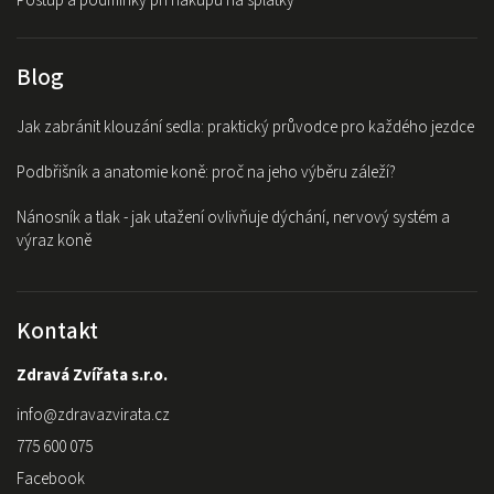
Postup a podmínky při nákupu na splátky
Blog
Jak zabránit klouzání sedla: praktický průvodce pro každého jezdce
Podbřišník a anatomie koně: proč na jeho výběru záleží?
Nánosník a tlak - jak utažení ovlivňuje dýchání, nervový systém a
výraz koně
Kontakt
Zdravá Zvířata s.r.o.
info
@
zdravazvirata.cz
775 600 075
Facebook