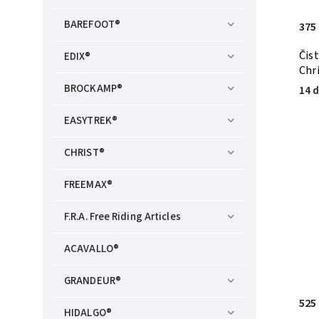
BAREFOOT®
375
Čis
EDIX®
Chr
BROCKAMP®
14 d
EASYTREK®
CHRIST®
FREEMAX®
F.R.A. Free Riding Articles
ACAVALLO®
GRANDEUR®
525
HIDALGO®