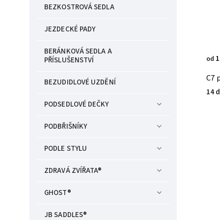
BEZKOSTROVÁ SEDLA
JEZDECKÉ PADY
BERÁNKOVÁ SEDLA A
1
od
PŘÍSLUŠENSTVÍ
C7 
BEZUDIDLOVÉ UZDĚNÍ
14 d
PODSEDLOVÉ DEČKY
PODBŘIŠNÍKY
PODLE STYLU
ZDRAVÁ ZVÍŘATA®
GHOST®
JB SADDLES®