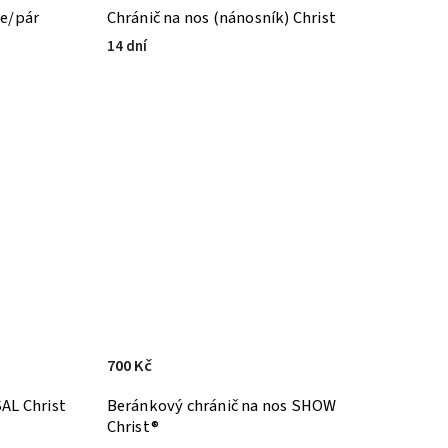
ce/pár
Chránič na nos (nánosník) Christ
14 dní
700 Kč
AL Christ
Beránkový chránič na nos SHOW
Christ®