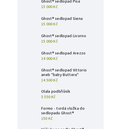
Ghost® sedlopad Pisa
15 000 Kč
Ghost® sedlopad Siena
15 000 Kč
Ghost® sedlopad Livorno
15 000 Kč
Ghost® sedlopad Arezzo
14 000 Kč
Ghost® sedlopad Vittorio
aneb "baby Buttera"
14 500 Kč
Olala podbřišník
5 550 Kč
Formo - tvrdá vložka do
sedlopadu Ghost®
150 Kč