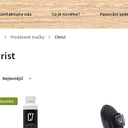
Kontaktujte nás
Co je nového?
Pasování sede
ů
/
Prodávané značky
/
Christ
rist
Nejlevnější
Nejdražší
Nejprodávanější
Novinka
Abecedně