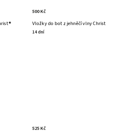
500 Kč
rist®
Vložky do bot z jehněčí vlny Christ
14 dní
525 Kč