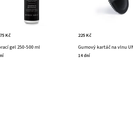
75 Kč
225 Kč
prací gel 250-500 ml
Gumový kartáč na vlnu 
ní
14 dní