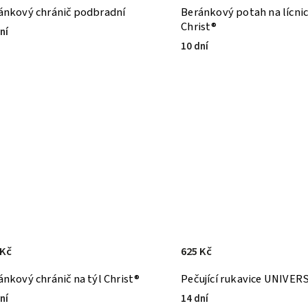
ánkový chránič podbradní
Beránkový potah na lícni
Christ®
ní
10 dní
 Kč
625 Kč
ánkový chránič na týl Christ®
Pečující rukavice UNIVERS
ní
14 dní