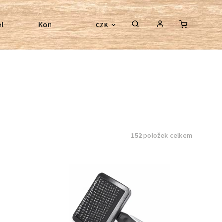
l
Kontroly bezkostrových sedel
Poradenství
CZK
152
položek celkem