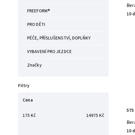
Ber
FREEFORM®
10 d
PRO DĚTI
PÉČE, PŘÍSLUŠENSTVÍ, DOPLŇKY
VYBAVENÍ PRO JEZDCE
Značky
Filtry
Cena
575
175
Kč
14975
Kč
Ber
10 d