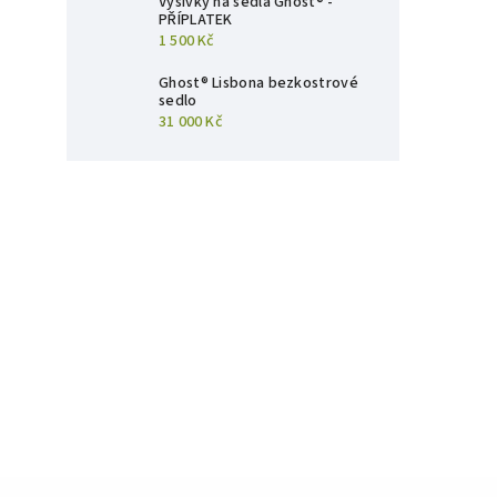
Výšivky na sedla Ghost® -
PŘÍPLATEK
1 500 Kč
Ghost® Lisbona bezkostrové
sedlo
31 000 Kč