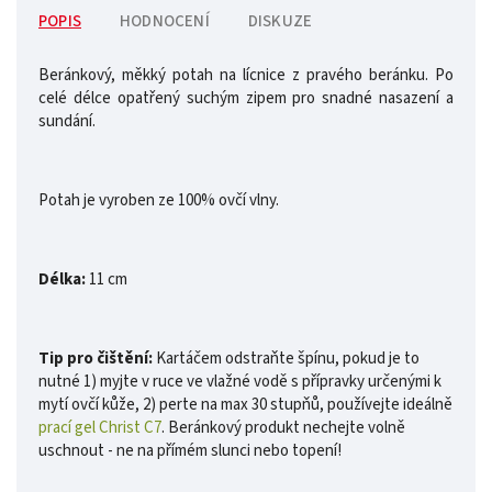
POPIS
HODNOCENÍ
DISKUZE
Beránkový, měkký potah na lícnice z pravého beránku. Po
celé délce opatřený suchým zipem pro snadné nasazení a
sundání.
Potah je vyroben ze 100% ovčí vlny.
Délka:
11 cm
Tip pro čištění:
Kartáčem odstraňte špínu, pokud je to
nutné 1) myjte v ruce ve vlažné vodě s přípravky určenými k
mytí ovčí kůže, 2) perte na max 30 stupňů, používejte ideálně
prací gel Christ C7
. Beránkový produkt nechejte volně
uschnout - ne na přímém slunci nebo topení!