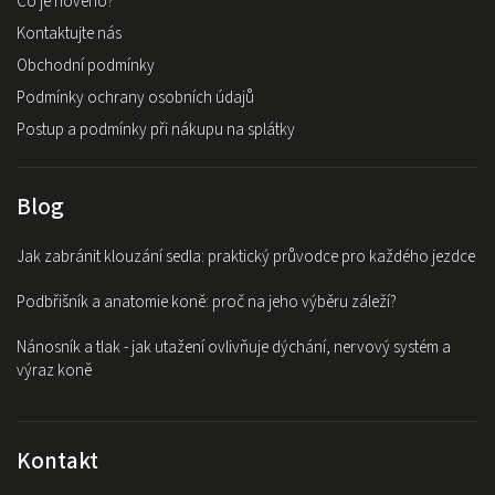
Co je nového?
Kontaktujte nás
Obchodní podmínky
Podmínky ochrany osobních údajů
Postup a podmínky při nákupu na splátky
Blog
Jak zabránit klouzání sedla: praktický průvodce pro každého jezdce
Podbřišník a anatomie koně: proč na jeho výběru záleží?
Nánosník a tlak - jak utažení ovlivňuje dýchání, nervový systém a
výraz koně
Kontakt