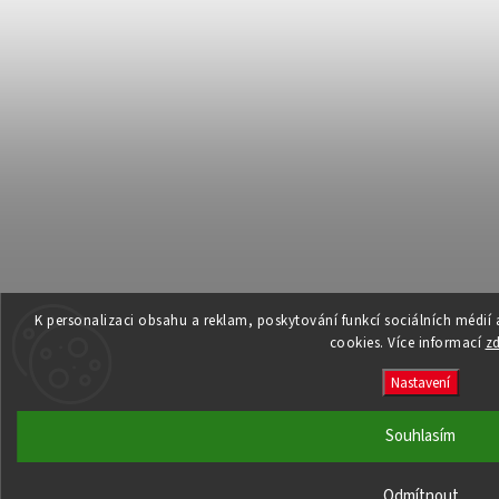
K personalizaci obsahu a reklam, poskytování funkcí sociálních médií
cookies. Více informací
z
Nastavení
Souhlasím
Odmítnout