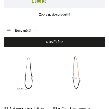
1 300 Kč
Zobrazit více produktů
Nejlevnější
Nejdražší
Otevřít filtr
Nejprodávanější
Abecedně
F.R.A. Harmony nákrčník ze
F.R.A. Cinty kombinovaný