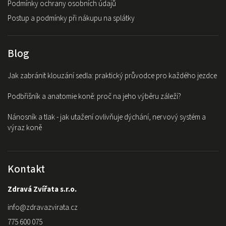
Podmínky ochrany osobních údajů
Postup a podmínky při nákupu na splátky
Blog
Jak zabránit klouzání sedla: praktický průvodce pro každého jezdce
Podbřišník a anatomie koně: proč na jeho výběru záleží?
Nánosník a tlak - jak utažení ovlivňuje dýchání, nervový systém a
výraz koně
Kontakt
Zdravá Zvířata s.r.o.
info
@
zdravazvirata.cz
775 600 075