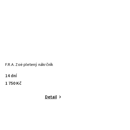
F.R.A. Zoë pletený nákrčník
14 dní
1 750 Kč
Detail