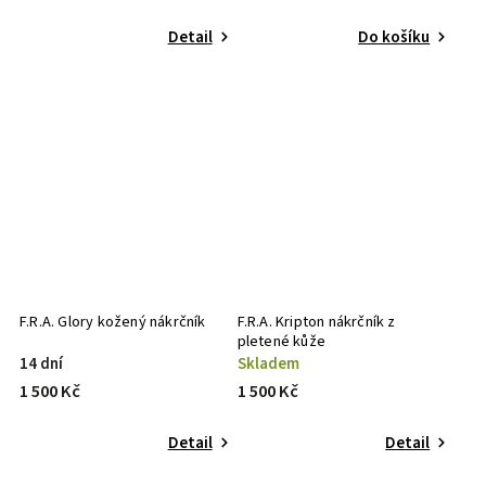
Detail
Do košíku
F.R.A. Glory kožený nákrčník
F.R.A. Kripton nákrčník z
pletené kůže
14 dní
Skladem
1 500 Kč
1 500 Kč
Detail
Detail