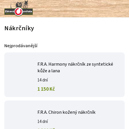
Nákrčníky
Nejprodávanější
F.R.A. Harmony nákrčník ze syntetické
kůže a lana
14 dní
1 150 Kč
F.R.A. Chiron kožený nákrčník
14 dní