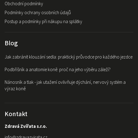
Obchodní podmínky
Podmínky ochrany osobních údajů
Postup a podmínky při nákupu na splátky
Blog
Jak zabránit klouzání sedla: praktický průvodce pro každého jezdce
Podbřišník a anatomie koně: proč na jeho výběru záleží?
Nánosník a tlak - jak utažení ovlivňuje dýchání, nervový systém a
výraz koně
Kontakt
Zdravá Zvířata s.r.o.
info
@
zdravazvirata.cz