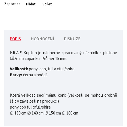
Zeptat se
Hlídat
Sdílet
POPIS
HODNOCENÍ
DISKUZE
F.R.A.® Kripton je nádherně zpracovaný nákrčník z pletené
kůže do copánku. Průměr 15 mm.
Velikosti:
pony, cob, full a xfull/shire
Barvy:
černá a hnědá
Která velikost sedí mému koni: (velikosti se mohou drobně
lišit v závislosti na produkci)
pony cob full xfull/shire
∅ 130 cm ∅ 140 cm ∅ 150 cm ∅ 180 cm