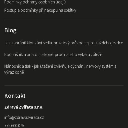
Podmínky ochrany osobních údajů
Postup a podmínky při nákupu na splátky
Blog
Jak zabránit klouzání sedla: praktický průvodce pro každého jezdce
Podbřišník a anatomie koně: proč na jeho výběru záleží?
Nánosník a tlak - jak utažení ovlivňuje dýchání, nervový systém a
výraz koně
Kontakt
Zdravá Zvířata s.r.o.
info
@
zdravazvirata.cz
775 600 075