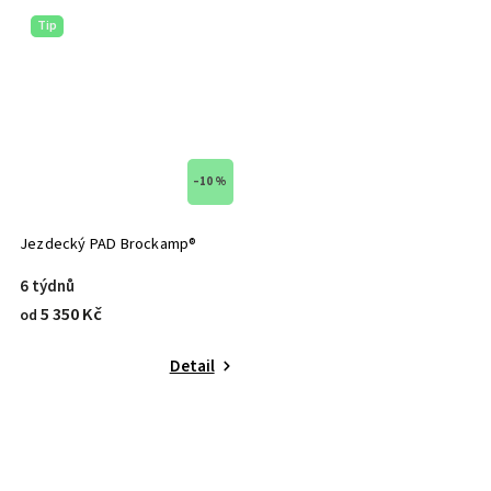
Tip
–10 %
Jezdecký PAD Brockamp®
6 týdnů
5 350 Kč
od
Detail