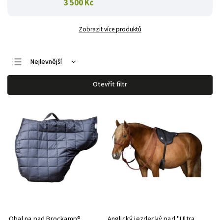
3 500 Kč
Zobrazit více produktů
Nejlevnější
Nejdražší
Otevřít filtr
Nejprodávanější
Abecedně
Obal na pad Brockamp®
Anglický jezdecký pad "Ultra