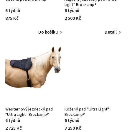
Light" Brockamp®
6 týdnů
6 týdnů
875 Kč
2 500 Kč
Do košíku
Detail
Westernový jezdecký pad
Kožený pad "Ultra Light"
"Ultra Light" Brockamp®
Brockamp®
6 týdnů
6 týdnů
2 725 Kč
3 250 Kč