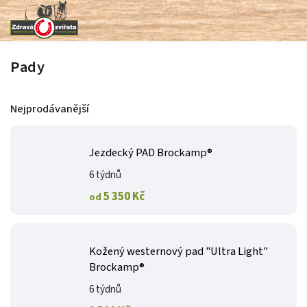
Pady
Nejprodávanější
Jezdecký PAD Brockamp®
6 týdnů
5 350 Kč
od
Kožený westernový pad "Ultra Light"
Brockamp®
6 týdnů