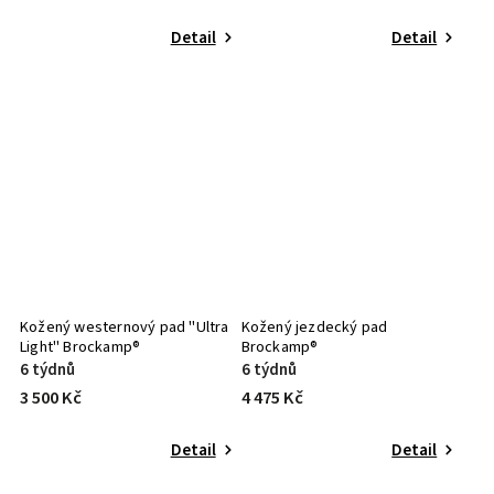
Detail
Detail
Kožený westernový pad "Ultra
Kožený jezdecký pad
Light" Brockamp®
Brockamp®
6 týdnů
6 týdnů
3 500 Kč
4 475 Kč
Detail
Detail