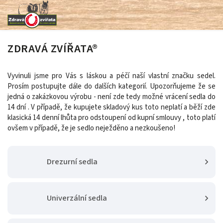
ZDRAVÁ ZVÍŘATA®
Vyvinuli jsme pro Vás s láskou a péčí naší vlastní značku sedel.
Prosím postupujte dále do dalších kategorií. Upozorňujeme že se
jedná o zakázkovou výrobu - není zde tedy možné vrácení sedla do
14 dní . V případě, že kupujete skladový kus toto neplatí a běží zde
klasická 14 denní lhůta pro odstoupení od kupní smlouvy , toto platí
ovšem v případě, že je sedlo neježděno a nezkoušeno!
Drezurní sedla
Univerzální sedla