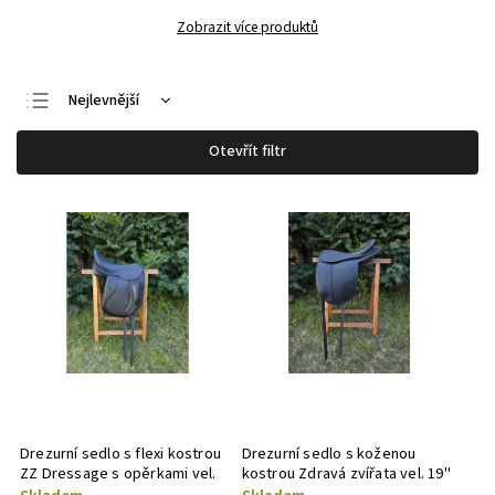
Zobrazit více produktů
Nejlevnější
Nejdražší
Otevřít filtr
Nejprodávanější
Abecedně
Drezurní sedlo s flexi kostrou
Drezurní sedlo s koženou
ZZ Dressage s opěrkami vel.
kostrou Zdravá zvířata vel. 19"
16,5"