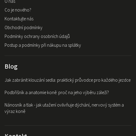
O nás
Co je nového?
Kontaktujte nás
Obchodní podmínky
Podmínky ochrany osobních údajů
Postup a podmínky při nákupu na splátky
Blog
Jak zabránit klouzání sedla: praktický průvodce pro každého jezdce
Podbřišník a anatomie koně: proč na jeho výběru záleží?
Nánosník a tlak - jak utažení ovlivňuje dýchání, nervový systém a
výraz koně