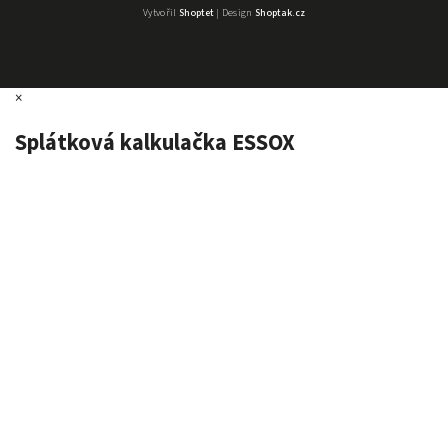
Vytvořil
Shoptet
| Design
Shoptak.cz
×
Splátková kalkulačka ESSOX