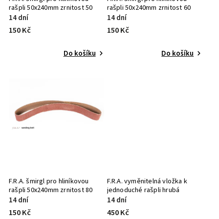
rašpli 50x240mm zrnitost 50
rašpli 50x240mm zrnitost 60
14 dní
14 dní
150 Kč
150 Kč
Do košíku
Do košíku
F.R.A. šmirgl pro hliníkovou
F.R.A. vyměnitelná vložka k
rašpli 50x240mm zrnitost 80
jednoduché rašpli hrubá
14 dní
14 dní
150 Kč
450 Kč