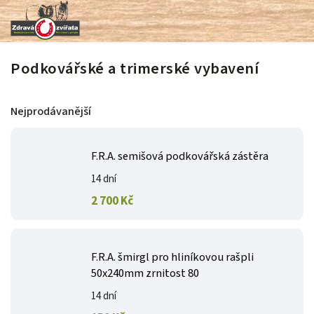
Podkovářské a trimerské vybavení
Nejprodávanější
F.R.A. semišová podkovářská zástěra
14 dní
2 700 Kč
F.R.A. šmirgl pro hliníkovou rašpli
50x240mm zrnitost 80
14 dní