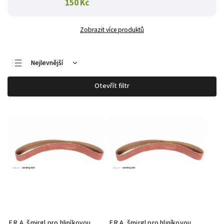
150 Kč
Zobrazit více produktů
Nejlevnější
Nejdražší
Otevřít filtr
Nejprodávanější
Abecedně
F.R.A. šmirgl pro hliníkovou
F.R.A. šmirgl pro hliníkovou