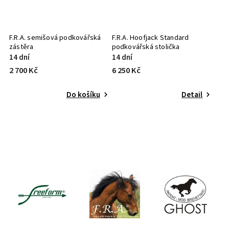
F.R.A. semišová podkovářská
F.R.A. Hoofjack Standard
zástěra
podkovářská stolička
14 dní
14 dní
2 700 Kč
6 250 Kč
Do košíku
Detail