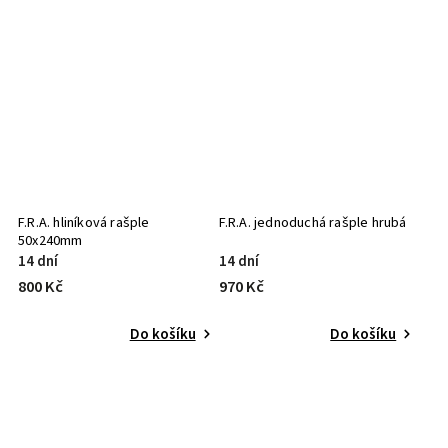
F.R.A. hliníková rašple
F.R.A. jednoduchá rašple hrubá
50x240mm
14 dní
14 dní
800 Kč
970 Kč
Do košíku
Do košíku