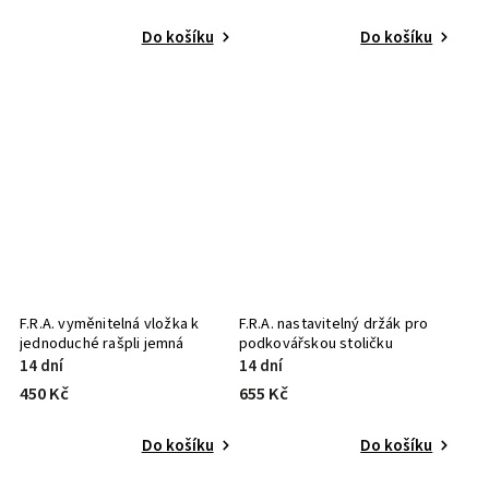
Do košíku
Do košíku
F.R.A. vyměnitelná vložka k
F.R.A. nastavitelný držák pro
jednoduché rašpli jemná
podkovářskou stoličku
14 dní
14 dní
450 Kč
655 Kč
Do košíku
Do košíku