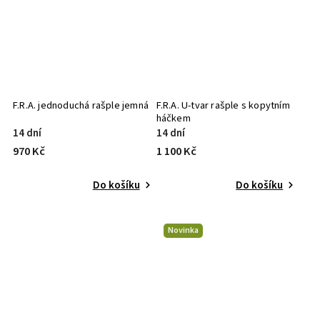
F.R.A. jednoduchá rašple jemná
F.R.A. U-tvar rašple s kopytním
háčkem
14 dní
14 dní
970 Kč
1 100 Kč
Do košíku
Do košíku
Novinka