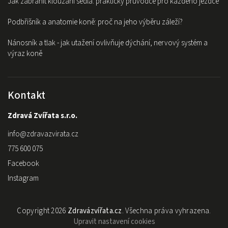
Jak zabránit klouzání sedla: praktický průvodce pro každého jezdce
Podbřišník a anatomie koně: proč na jeho výběru záleží?
Nánosník a tlak - jak utažení ovlivňuje dýchání, nervový systém a
výraz koně
Kontakt
Zdravá Zvířata s.r.o.
info
@
zdravazvirata.cz
775 600 075
Facebook
Instagram
Copyright 2026
Zdravázvířata.cz
. Všechna práva vyhrazena.
Upravit nastavení cookies