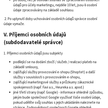
po dobu, než je odvolán souhlas se zpracováním osobních
údajů pro účely marketingu, nejdéle 10 let, jsou-li osobní
údaje zpracovávány na základě souhlasu.
2. Po uplynutí doby uchovávání osobních údajů správce osobní
údaje vymaže.
V. Příjemci osobních údajů
(subdodavatelé správce)
1. Příjemci osobních údajů jsou subjekty
podílející se na dodání zboží / služeb / realizaci plateb na
základě smlouvy,
zajišťující služby provozování e-shopu (Shoptet) a další
služby v souvislosti s provozováním e-shopu,
zajišťující marketingové služby a průzkumy zákaznické
spokojenosti (např. Favi a.s., Heureka a.s. apod.)
jiné třetí strany (např. Google) - informace ohledně způsobu,
jakým bude společnost Google využívat Vaše osobní údaje,
pokud udělíte svůj souhlas s jejich ukládáním naleznete na
stránce
Zodpovědnost společnosti Google ohledně