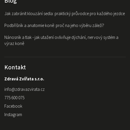
Blog
Jak zabránit klouzání sedla: praktický průvodce pro každého jezdce
Podbřišník a anatomie koně: proč na jeho výběru záleží?
Nánosník a tlak - jak utažení ovlivňuje dýchání, nervový systém a
výraz koně
Kontakt
Zdravá Zvířata s.r.o.
info
@
zdravazvirata.cz
775 600 075
Facebook
Instagram