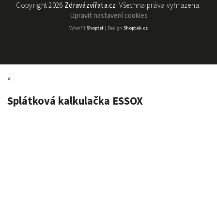
Copyright 2026
Zdravázvířata.cz
. Všechna práva vyhrazena.
Upravit nastavení cookies
Vytvořil
Shoptet
| Design
Shoptak.cz
×
Splátková kalkulačka ESSOX