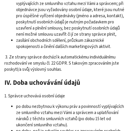
vyplývajících ze smluvního vztahu mezi Vámi a správcem; při
objednávce jsou vyžadovány osobní údaje, které jsou nutné
pro úspěšné vyřízení objednávky (jméno a adresa, kontakt),
poskytnutí osobních údajů je nutným požadavkem pro
uzavření a plnění smlouvy, bez poskytnutí osobních údajů
není možné smlouvu uzavřít či jí ze strany správce plnit,
zasílání obchodních sdělení, průzkum zákaznické
spokojenosti a činění dalších marketingových aktivit.
3. Ze strany správce dochází k automatickému individuálnímu
rozhodování ve smyslu čl. 22 GDPR. S takovým zpracováním jste
poskytl/a svůj výslovný souhlas.
IV. Doba uchovávání údajů
1. Správce uchovává osobní údaje
po dobu nezbytnou k výkonu práv a povinností vyplývajících
ze smluvního vztahu mezi Vámi a správcem a uplatňování
nároků z těchto smluvních vztahů (po dobu 15 let od
ukončení smluvního vztahu).