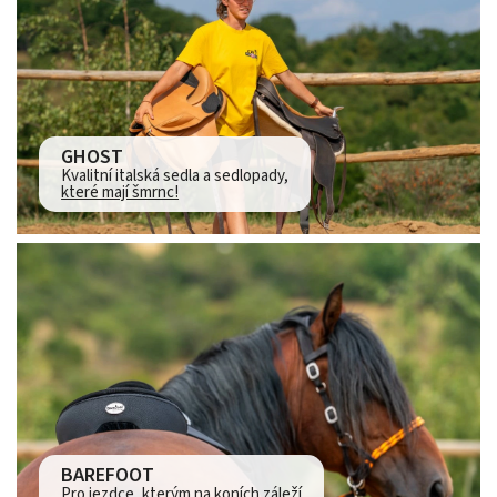
GHOST
Kvalitní italská sedla a sedlopady,
které mají šmrnc!
BAREFOOT
Pro jezdce, kterým na koních záleží