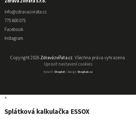
Zdravá Zvířata s.r.o.
info
@
zdravazvirata.cz
775 600 075
Facebook
Instagram
Copyright 2026
Zdravázvířata.cz
. Všechna práva vyhrazena.
Upravit nastavení cookies
Vytvořil
Shoptet
| Design
Shoptak.cz
×
Splátková kalkulačka ESSOX