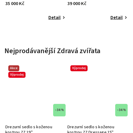
39 000 Kč
35 500 Kč
2
Detail
Detail
Nejprodávanější Zdravá zvířata
Akce
Výprodej
Výprodej
–34 %
–34 %
Drezurní sedlo s koženou
Drezurní sedlo s koženou
kostrou ZZ 19"
kostrou ZZ Dressage 15"