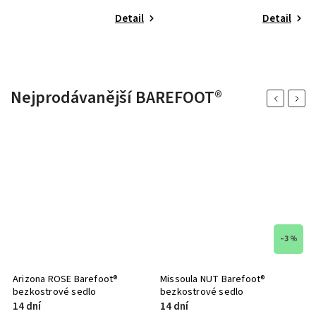
Detail
Detail
Nejprodávanější BAREFOOT®
Previous
Next
–3 %
Missoula NUT Barefoot®
Happy Valley Barefoot® sedlo
L
bezkostrové sedlo
s
14 dní
14 dní
1