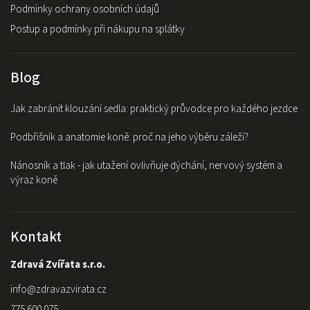
Podmínky ochrany osobních údajů
Postup a podmínky při nákupu na splátky
Blog
Jak zabránit klouzání sedla: praktický průvodce pro každého jezdce
Podbřišník a anatomie koně: proč na jeho výběru záleží?
Nánosník a tlak - jak utažení ovlivňuje dýchání, nervový systém a
výraz koně
Kontakt
Zdravá Zvířata s.r.o.
info
@
zdravazvirata.cz
775 600 075