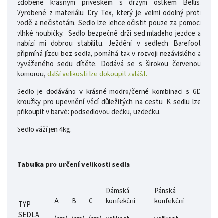
zdobené krásným přívěškem s drzým oslíkem Bellis.
Vyrobené z materiálu Dry Tex, který je velmi odolný proti
vodě a nečistotám. Sedlo lze lehce očistit pouze za pomoci
vlhké houbičky. Sedlo bezpečně drží sed mladého jezdce a
nabízí mi dobrou stabilitu. Ježdění v sedlech Barefoot
připmíná jízdu bez sedla, pomáhá tak v rozvoji nezávislého a
vyváženého sedu dítěte. Dodává se s širokou červenou
komorou,
další velikosti lze dokoupit zvlášť.
Sedlo je dodáváno v krásné modro/černé kombinaci s 6D
kroužky pro upevnění věcí důležitých na cestu. K sedlu lze
přikoupit v barvě: podsedlovou dečku, uzdečku.
Sedlo váží jen 4kg.
Tabulka pro určení velikosti sedla
Dámská
Pánská
A
B
C
konfekční
konfekční
TYP
SEDLA