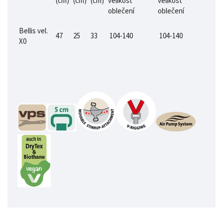
(cm)
(cm)
(cm)
velikost
velikost
oblečení
oblečení
Bellis vel.
47
25
33
104-140
104-140
X0