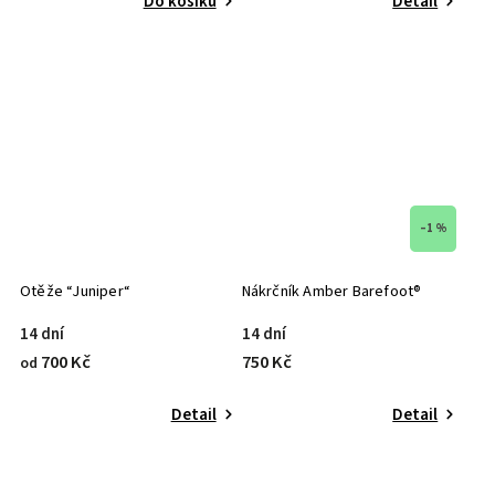
Do košíku
Detail
–1 %
Otěže “Juniper“
Nákrčník Amber Barefoot®
14 dní
14 dní
700 Kč
750 Kč
od
Detail
Detail