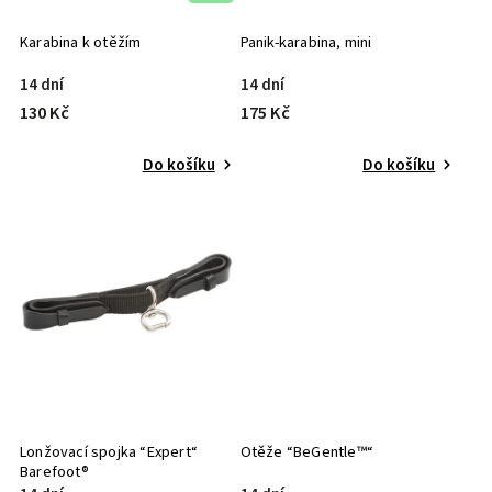
Karabina k otěžím
Panik-karabina, mini
14 dní
14 dní
130 Kč
175 Kč
Do košíku
Do košíku
Lonžovací spojka “Expert“
Otěže “BeGentle™“
Barefoot®