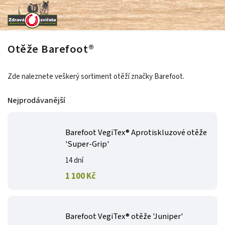
Otěže Barefoot®
Zde naleznete veškerý sortiment otěží značky Barefoot.
Nejprodávanější
Barefoot VegiTex® Aprotiskluzové otěže
'Super-Grip'
14 dní
1 100 Kč
Barefoot VegiTex® otěže 'Juniper'