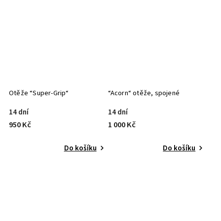
Otěže “Super-Grip“
“Acorn“ otěže, spojené
14 dní
14 dní
950 Kč
1 000 Kč
Do košíku
Do košíku