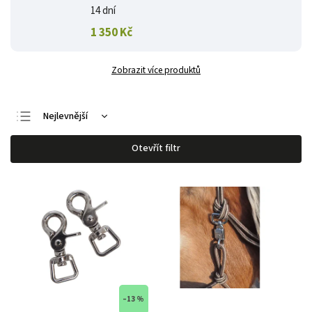
14 dní
1 350 Kč
Zobrazit více produktů
Nejlevnější
Nejdražší
Otevřít filtr
Nejprodávanější
Abecedně
–13 %