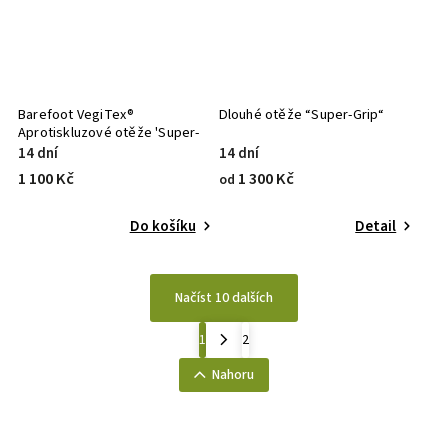
Barefoot VegiTex®
Dlouhé otěže “Super-Grip“
Aprotiskluzové otěže 'Super-
Grip'
14 dní
14 dní
1 100 Kč
1 300 Kč
od
Do košíku
Detail
Načíst 10 dalších
1
2
Nahoru