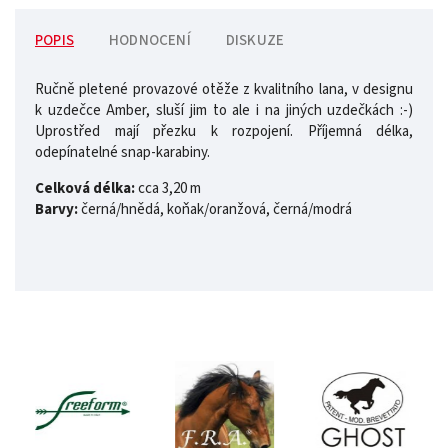
POPIS
HODNOCENÍ
DISKUZE
Ručně pletené provazové otěže z kvalitního lana, v designu
k uzdečce Amber, sluší jim to ale i na jiných uzdečkách :-)
Uprostřed mají přezku k rozpojení. Příjemná délka,
odepínatelné snap-karabiny.
Celková délka:
cca 3,20 m
Barvy:
černá/hnědá, koňak/oranžová, černá/modrá