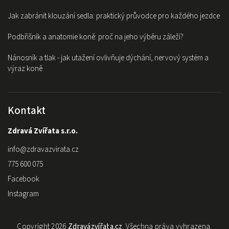
Jak zabránit klouzání sedla: praktický průvodce pro každého jezdce
Podbřišník a anatomie koně: proč na jeho výběru záleží?
Nánosník a tlak - jak utažení ovlivňuje dýchání, nervový systém a
výraz koně
Kontakt
Zdravá Zvířata s.r.o.
info
@
zdravazvirata.cz
775 600 075
Facebook
Instagram
Copyright 2026
Zdravázvířata.cz
. Všechna práva vyhrazena.