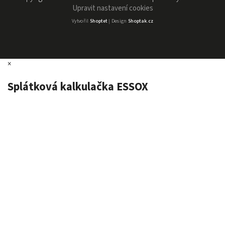
Upravit nastavení cookies
Vytvořil
Shoptet
| Design
Shoptak.cz
×
Splátková kalkulačka ESSOX