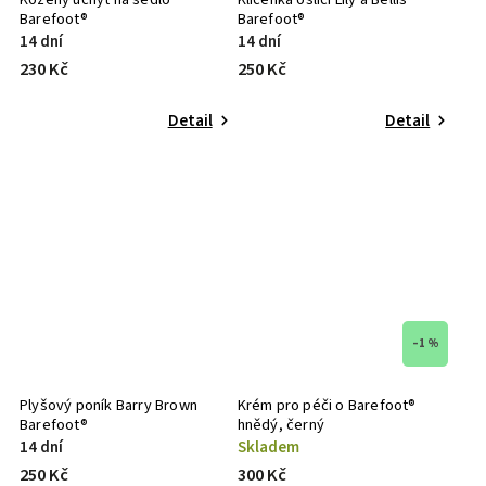
Barefoot®
Barefoot®
14 dní
14 dní
230 Kč
250 Kč
Detail
Detail
–1 %
Plyšový poník Barry Brown
Krém pro péči o Barefoot®
Barefoot®
hnědý, černý
14 dní
Skladem
250 Kč
300 Kč