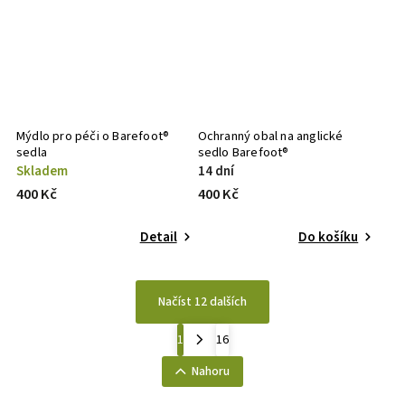
Mýdlo pro péči o Barefoot®
Ochranný obal na anglické
sedla
sedlo Barefoot®
Skladem
14 dní
400 Kč
400 Kč
Detail
Do košíku
Načíst 12 dalších
1
16
Nahoru