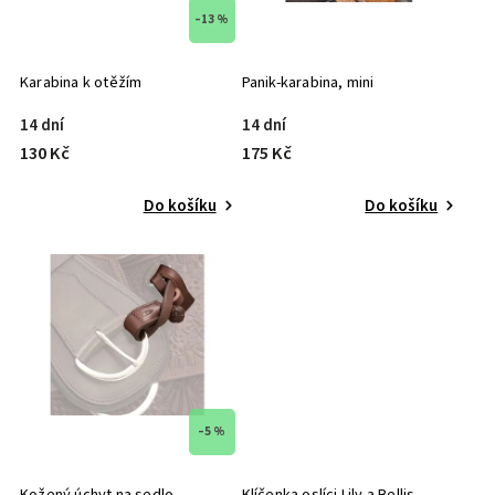
–13 %
Karabina k otěžím
Panik-karabina, mini
14 dní
14 dní
130 Kč
175 Kč
Do košíku
Do košíku
–5 %
Kožený úchyt na sedlo
Klíčenka oslíci Lily a Bellis