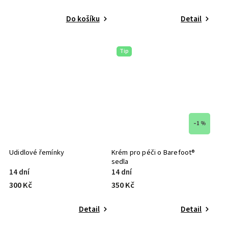
Do košíku
Detail
Tip
–1 %
Udidlové řemínky
Krém pro péči o Barefoot®
sedla
14 dní
14 dní
300 Kč
350 Kč
Detail
Detail