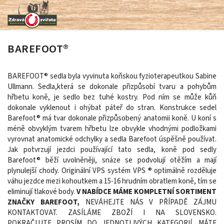
BAREFOOT®
BAREFOOT® sedla byla vyvinuta koňskou fyzioterapeutkou Sabine
Ullmann. Sedla,která se dokonale přizpůsobí tvaru a pohybům
hřbetu koně, je sedlo bez tuhé kostry. Pod ním se může kůň
dokonale vyklenout i ohýbat páteř do stran. Konstrukce sedel
Barefoot® má tvar dokonale přizpůsobený anatomii koně. U koní s
méně obvyklým tvarem hřbetu lze obvykle vhodnými podložkami
vyrovnat anatomické odchylky a sedla Barefoot úspěšně používat.
Jak potvrzují jezdci používající tato sedla, koně pod sedly
Barefoot® běží uvolněněji, snáze se podvolují otěžím a mají
plynulejší chody. Originální VPS systém VPS ® optimálně rozděluje
váhu jezdce mezi kohoutkem a 15-16 hrudním obratlem koně, tím se
eliminují tlakové body.
V NABÍDCE MÁME KOMPLETNÍ SORTIMENT
ZNAČKY BAREFOOT,
NEVÁHEJTE NÁS V PŘÍPADĚ ZÁJMU
KONTAKTOVAT. ZASÍLÁME ZBOŽÍ I NA SLOVENSKO.
POKRAČUJTE PROSÍM DO JEDNOTLIVÝCH KATEGORIÍ. MÁTE