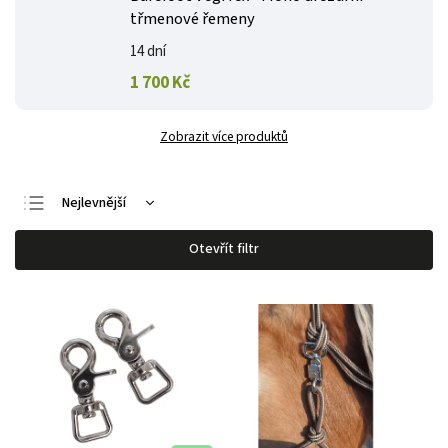
třmenové řemeny
14 dní
1 700 Kč
Zobrazit více produktů
Nejlevnější
Nejdražší
Otevřít filtr
Nejprodávanější
Abecedně