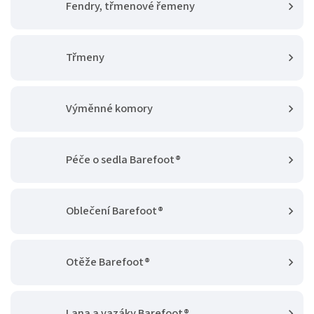
Fendry, třmenové řemeny
Třmeny
Výměnné komory
Péče o sedla Barefoot®
Oblečení Barefoot®
Otěže Barefoot®
Lana a vazáky Barefoot®