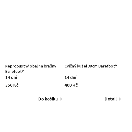
Nepropustný obal na brašny
Cvičný kužel 38cm Barefoot®
Barefoot®
14 dní
14 dní
350 Kč
400 Kč
Do košíku
Detail