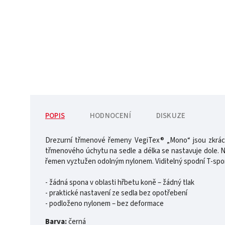
POPIS
HODNOCENÍ
DISKUZE
Drezurní třmenové řemeny VegiTex® „Mono“ jsou zkráce
třmenového úchytu na sedle a délka se nastavuje dole. N
řemen vyztužen odolným nylonem. Viditelný spodní T-spo
- žádná spona v oblasti hřbetu koně – žádný tlak
- praktické nastavení ze sedla bez opotřebení
- podloženo nylonem – bez deformace
Barva:
černá