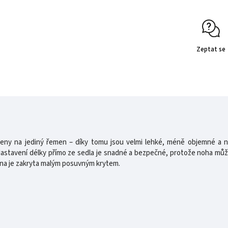
Zeptat se
ny na jediný řemen – díky tomu jsou velmi lehké, méně objemné a n
astavení délky přímo ze sedla je snadné a bezpečné, protože noha může 
na je zakryta malým posuvným krytem.