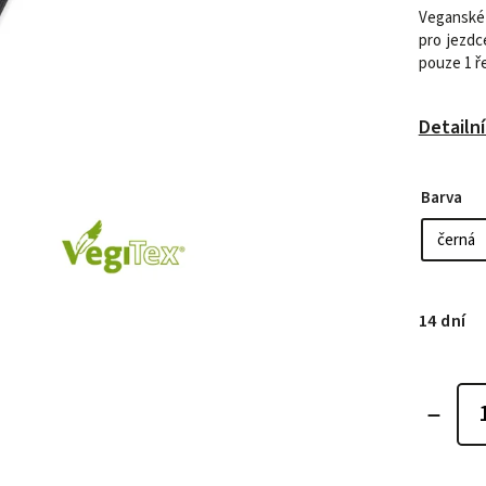
Veganské 
pro jezdc
pouze 1 ř
Detailn
Barva
14 dní