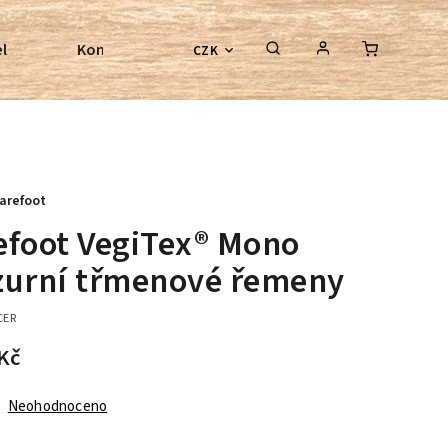
l
Kontroly bezkostrových sedel
Poradenství
CZK
arefoot
efoot VegiTex® Mono
zurní třmenové řemeny
CER
Kč
Neohodnoceno