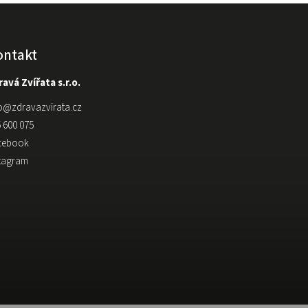
ontakt
avá Zvířata s.r.o.
o
@
zdravazvirata.cz
 600 075
cebook
stagram