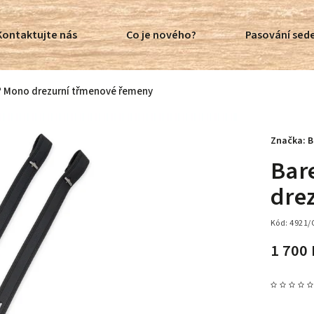
Kontaktujte nás
Co je nového?
Pasování sede
® Mono drezurní třmenové řemeny
Značka:
B
Bar
dre
Kód:
4921/
1 700 