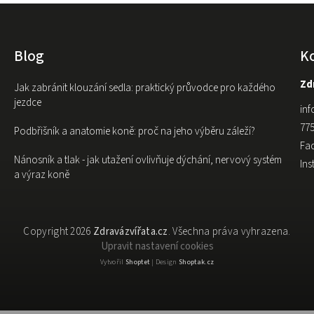
Blog
K
Zdr
Jak zabránit klouzání sedla: praktický průvodce pro každého
jezdce
inf
775
Podbřišník a anatomie koně: proč na jeho výběru záleží?
Fa
Nánosník a tlak - jak utažení ovlivňuje dýchání, nervový systém
In
a výraz koně
Copyright 2026
Zdravázvířata.cz
. Všechna práva vyhrazena.
Upravit nastavení cookies
Vytvořil
Shoptet
| Design
Shoptak.cz