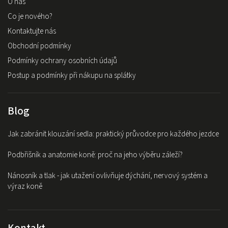
O nás
Co je nového?
Kontaktujte nás
Obchodní podmínky
Podmínky ochrany osobních údajů
Postup a podmínky při nákupu na splátky
Blog
Jak zabránit klouzání sedla: praktický průvodce pro každého jezdce
Podbřišník a anatomie koně: proč na jeho výběru záleží?
Nánosník a tlak - jak utažení ovlivňuje dýchání, nervový systém a
výraz koně
Kontakt