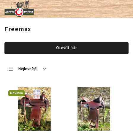
Freemax
Otevřít filtr
Nejlevnější
Nejdražší
Nejprodávanější
Novinka
Abecedně