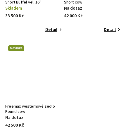
Short Buffel vel. 16"
Short cow
Skladem
Na dotaz
33 500 Kč
42 000 Kč
Detail
Detail
Novinka
Freemax westernové sedlo
Round cow
Na dotaz
42 500 Kč