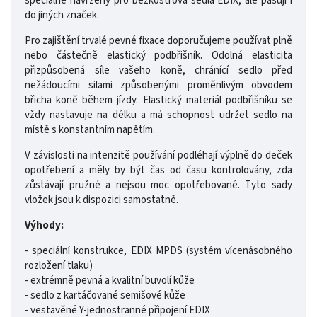
speciálně navrženy pro bezkostrová sedla EDIX, ale pasují i
do jiných značek.
Pro zajištění trvalé pevné fixace doporučujeme používat plně
nebo částečně elastický podbřišník. Odolná elasticita
přizpůsobená síle vašeho koně, chránící sedlo před
nežádoucími silami způsobenými proměnlivým obvodem
břicha koně během jízdy. Elastický materiál podbřišníku se
vždy nastavuje na délku a má schopnost udržet sedlo na
místě s konstantním napětím.
V závislosti na intenzitě používání podléhají výplně do deček
opotřebení a měly by být čas od času kontrolovány, zda
zůstávají pružné a nejsou moc opotřebované. Tyto sady
vložek jsou k dispozici samostatně.
Výhody:
- speciální konstrukce, EDIX MPDS (systém vícenásobného
rozložení tlaku)
- extrémně pevná a kvalitní buvolí kůže
- sedlo z kartáčované semišové kůže
- vestavěné Y-jednostranné připojení EDIX