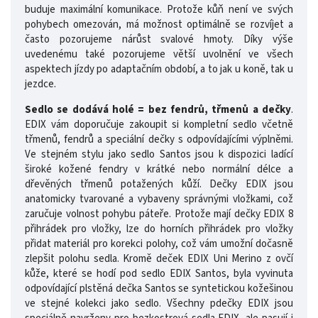
buduje maximální komunikace. Protože kůň není ve svých
pohybech omezován, má možnost optimálně se rozvíjet a
často pozorujeme nárůst svalové hmoty. Díky výše
uvedenému také pozorujeme větší uvolnění ve všech
aspektech jízdy po adaptačním období, a to jak u koně, tak u
jezdce.
Sedlo se dodává holé = bez fendrů, třmenů a dečky
.
EDIX vám doporučuje zakoupit si kompletní sedlo včetně
třmenů, fendrů a speciální dečky s odpovídajícími výplněmi.
Ve stejném stylu jako sedlo Santos jsou k dispozici ladící
široké kožené fendry v krátké nebo normální délce a
dřevěných třmenů potažených kůží. Dečky EDIX jsou
anatomicky tvarované a vybaveny správnými vložkami, což
zaručuje volnost pohybu páteře. Protože mají dečky EDIX 8
přihrádek pro vložky, lze do horních přihrádek pro vložky
přidat materiál pro korekci polohy, což vám umožní dočasně
zlepšit polohu sedla. Kromě deček EDIX Uni Merino z ovčí
kůže, které se hodí pod sedlo EDIX Santos, byla vyvinuta
odpovídající plstěná dečka Santos se syntetickou kožešinou
ve stejné kolekci jako sedlo. Všechny pdečky EDIX jsou