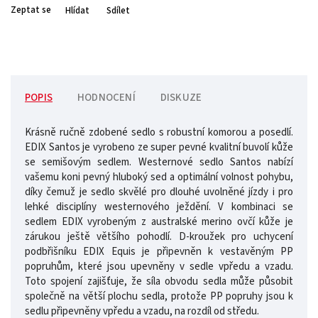
Zeptat se
Hlídat
Sdílet
POPIS
HODNOCENÍ
DISKUZE
Krásně ručně zdobené sedlo s robustní komorou a posedlí.
EDIX Santos je vyrobeno ze super pevné kvalitní buvolí kůže
se semišovým sedlem. Westernové sedlo Santos nabízí
vašemu koni pevný hluboký sed a optimální volnost pohybu,
díky čemuž je sedlo skvělé pro dlouhé uvolněné jízdy i pro
lehké disciplíny westernového ježdění. V kombinaci se
sedlem EDIX vyrobeným z australské merino ovčí kůže je
zárukou ještě většího pohodlí. D-kroužek pro uchycení
podbřišníku EDIX Equis je připevněn k vestavěným PP
popruhům, které jsou upevněny v sedle vpředu a vzadu.
Toto spojení zajišťuje, že síla obvodu sedla může působit
společně na větší plochu sedla, protože PP popruhy jsou k
sedlu připevněny vpředu a vzadu, na rozdíl od středu.