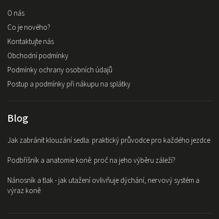
O nás
Co je nového?
Kontaktujte nás
Obchodní podmínky
Podmínky ochrany osobních údajů
Postup a podmínky při nákupu na splátky
Blog
Jak zabránit klouzání sedla: praktický průvodce pro každého jezdce
Podbřišník a anatomie koně: proč na jeho výběru záleží?
Nánosník a tlak - jak utažení ovlivňuje dýchání, nervový systém a
výraz koně