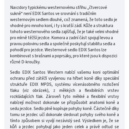
Navzdory typickému westernovému střihu „čtvercové
sukně“ není EDIX Santos ve srovnání s tradičním
westernovým sedlem dlouhé, což znamená, že toto sedlo je
vhodné pro mnoho koní, i ty s kratší zádí. Kůže a struktura
tohoto westernového sedla zajišťují, že je také velmi vhodné
pro mírně těžší jezdce. Komora a zadní část spojují levou a
pravou polovinu sedla a společně poskytují stabilitu sedla a
pohodlí pro jezdce. Westernové sedlo EDIX Santos lze
kombinovat s brašnami a poprsáky, pro které jsou k dispozici
různé D-kroužky.
Sedlo EDIX Santos Western nabízí vašemu koni optimální
ochranu před zátěží vyvíjenou na hřbet koně díky speciální
struktuře EDIX MPDS, systému vícenásobného rozložení
tlaku (viz obrázek), z měkkých a flexibilních vrstev
rozkládajících tlak. Zároveň tyto měkké a flexibilní vrstvy
nabízejí možnost dokonale se přizpůsobit anatomii koně a
sedu jezdce. Sedlo plně kopíruje pohyby koně. Částečně díky
tomu se jezdec učí dokonale sledovat pohyby svého koně a
tímto způsobem si vyvíjí nezávislý sed. Výsledkem je, že se
kůň a jezdec pohybují jako jeden celek a právě odtud se