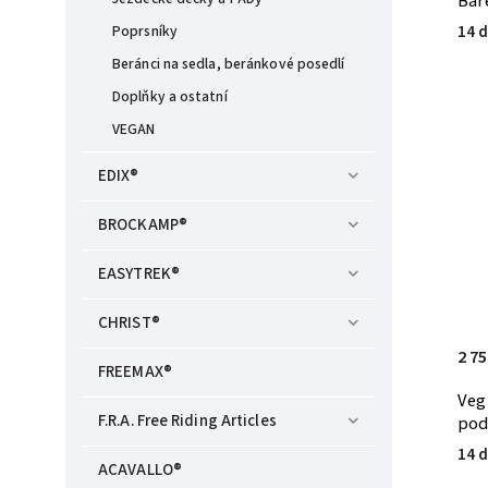
Bar
14 d
Poprsníky
Beránci na sedla, beránkové posedlí
Doplňky a ostatní
VEGAN
EDIX®
BROCKAMP®
EASYTREK®
CHRIST®
2 75
FREEMAX®
Veg
F.R.A. Free Riding Articles
pod
14 d
ACAVALLO®