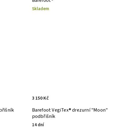
Barefoot®
Skladem
3 150 Kč
břišník
Barefoot VegiTex® drezurní "Moon"
podbřišník
14 dní