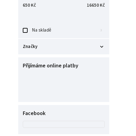
650
Kč
16650
Kč
Na skladě
3
Značky
Barefoot
10
Přijímáme online platby
Facebook