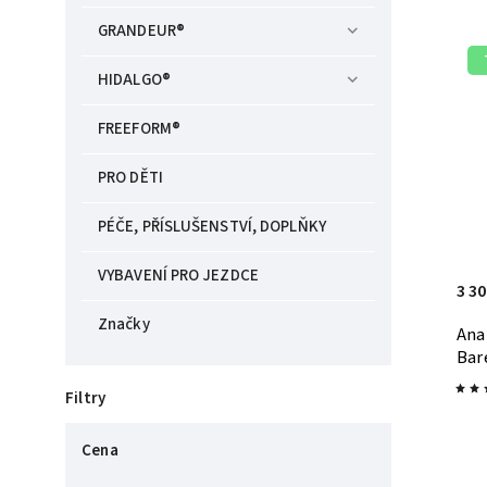
GRANDEUR®
HIDALGO®
FREEFORM®
PRO DĚTI
PÉČE, PŘÍSLUŠENSTVÍ, DOPLŇKY
VYBAVENÍ PRO JEZDCE
3 30
Značky
Ana
Bar
Filtry
Cena