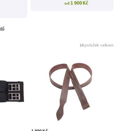
1 900 Kč
od
ktů
10
položek celkem
1 800 Kč