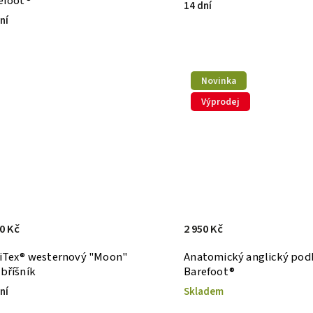
efoot®
14 dní
ní
Novinka
Výprodej
0 Kč
2 950 Kč
iTex® westernový "Moon"
Anatomický anglický pod
bříšník
Barefoot®
ní
Skladem