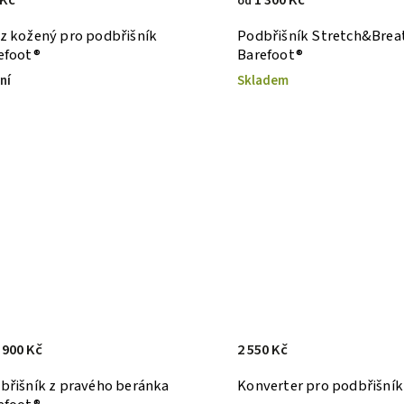
od
z kožený pro podbřišník
Podbřišník Stretch&Brea
efoot®
Barefoot®
ní
Skladem
 900 Kč
2 550 Kč
břišník z pravého beránka
Konverter pro podbřišník