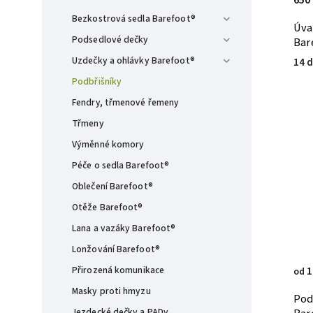
Bezkostrová sedla Barefoot®
Úva
Podsedlové dečky
Bar
Uzdečky a ohlávky Barefoot®
14 d
Podbřišníky
Fendry, třmenové řemeny
Třmeny
Výměnné komory
Péče o sedla Barefoot®
Oblečení Barefoot®
Otěže Barefoot®
Lana a vazáky Barefoot®
Lonžování Barefoot®
1
Přirozená komunikace
od
Masky proti hmyzu
Pod
Jezdecké dečky a PADy