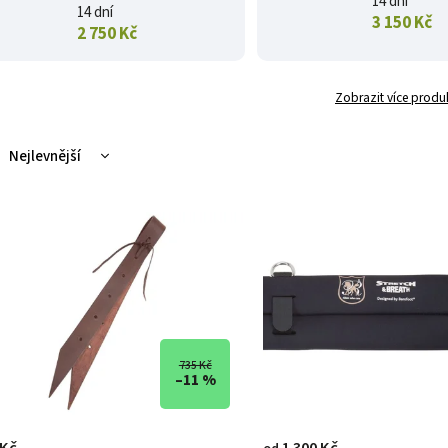
14 dní
14 dní
3 150 Kč
2 750 Kč
Zobrazit více produ
Nejlevnější
Nejdražší
Nejprodávanější
Abecedně
735 Kč
–11 %
 Kč
1 300 Kč