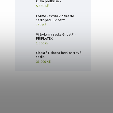
Olala podbřišník
5 550 Kč
Formo - tvrdá vložka do
sedlopadu Ghost®
150 Kč
Výšivky na sedla Ghost® -
PŘÍPLATEK
1 500 Kč
Ghost® Lisbona bezkostrové
sedlo
31 000 Kč