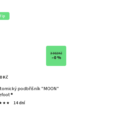
Tip
3 302 Kč
–0 %
0 Kč
tomický podbřišník "MOON"
efoot®
14 dní