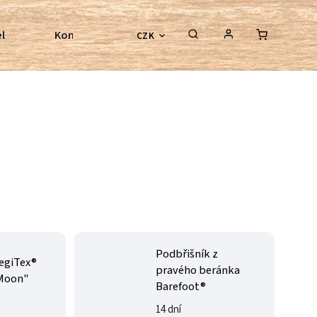
l
Kontroly bezkostrových sedel
Poradenství
CZK
Podbřišník z
egiTex®
pravého beránka
"Moon"
Barefoot®
k
14 dní