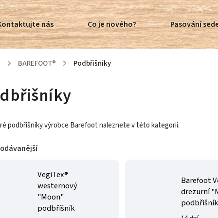
Kontaktujte nás
Co je nového?
Pasování sede
ů
/
BAREFOOT®
/
Podbřišníky
dbřišníky
ré podbřišníky výrobce Barefoot naleznete v této kategorii.
rodávanější
VegiTex®
Barefoot V
westernový
drezurní 
"Moon"
podbřišní
podbříšník