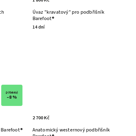
th
Úvaz "kravatový" pro podbřišník
Barefoot®
14 dní
2 794 Kč
–8 %
2 700 Kč
 Barefoot®
Anatomický westernový podbřišník