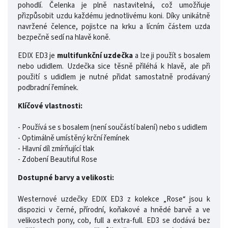
pohodlí. Čelenka je plně nastavitelná, což umožňuje
přizpůsobit uzdu každému jednotlivému koni. Díky unikátně
navržené čelence, pojistce na krku a lícním částem uzda
bezpečně sedí na hlavě koně.
EDIX ED3 je
multifunkční uzdečka
a lze ji použít s bosalem
nebo udidlem. Uzdečka sice těsně přiléhá k hlavě, ale při
použití s ​​udidlem je nutné přidat samostatně prodávaný
podbradní řemínek.
Klíčové vlastnosti:
- Používá se s bosalem (není součástí balení) nebo s udidlem
- Optimálně umístěný krční řemínek
- Hlavní díl zmírňující tlak
- Zdobení Beautiful Rose
Dostupné barvy a velikosti:
Westernové uzdečky EDIX ED3 z kolekce „Rose“ jsou k
dispozici v černé, přírodní, koňakové a hnědé barvě a ve
velikostech pony, cob, full a extra-full. ED3 se dodává bez