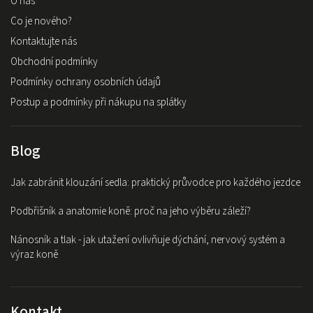
O nás
Co je nového?
Kontaktujte nás
Obchodní podmínky
Podmínky ochrany osobních údajů
Postup a podmínky při nákupu na splátky
Blog
Jak zabránit klouzání sedla: praktický průvodce pro každého jezdce
Podbřišník a anatomie koně: proč na jeho výběru záleží?
Nánosník a tlak - jak utažení ovlivňuje dýchání, nervový systém a
výraz koně
Kontakt