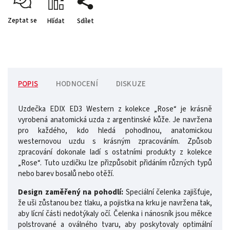
Zeptat se
Hlídat
Sdílet
POPIS
HODNOCENÍ
DISKUZE
Uzdečka EDIX ED3 Western z kolekce „Rose“ je krásně
vyrobená anatomická uzda z argentinské kůže. Je navržena
pro každého, kdo hledá pohodlnou, anatomickou
westernovou uzdu s krásným zpracováním. Způsob
zpracování dokonale ladí s ostatními produkty z kolekce
„Rose“. Tuto uzdičku lze přizpůsobit přidáním různých typů
nebo barev bosalů nebo otěží.
Design zaměřený na pohodlí:
Speciální čelenka zajišťuje,
že uši zůstanou bez tlaku, a pojistka na krku je navržena tak,
aby lícní části nedotýkaly očí. Čelenka i nánosník jsou měkce
polstrované a oválného tvaru, aby poskytovaly optimální