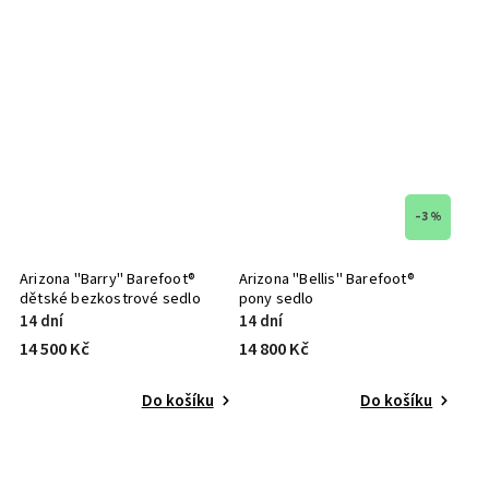
–3 %
Arizona "Barry" Barefoot®
Arizona "Bellis" Barefoot®
dětské bezkostrové sedlo
pony sedlo
14 dní
14 dní
14 500 Kč
14 800 Kč
Do košíku
Do košíku