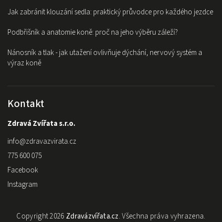
Jak zabránit klouzání sedla: praktický průvodce pro každého jezdce
Podbřišník a anatomie koně: proč na jeho výběru záleží?
Nánosník a tlak - jak utažení ovlivňuje dýchání, nervový systém a
výraz koně
Kontakt
Zdravá Zvířata s.r.o.
info
@
zdravazvirata.cz
775 600 075
Facebook
Instagram
Copyright 2026
Zdravázvířata.cz
. Všechna práva vyhrazena.