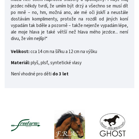
jezdec někdy tvrdí, že umím být drzý a všechno se musí dít
po mně – no, hm, možná ano, ale mé oči jiskří a neustále
dostávám komplimenty, protože na rozdíl od jiných koní
vypadám tak bděle a pozorně – takže nejenže vypadám lépe,
ale moje hlava je také větší než hlava mého jezdce... není
divu, že vím nejlíp!“
Velikost:
cca 14 cm na šířku a 12 cm na výšku
Materiál:
plyš, plsť, syntetické vlasy
Není vhodné pro děti
do
3 let