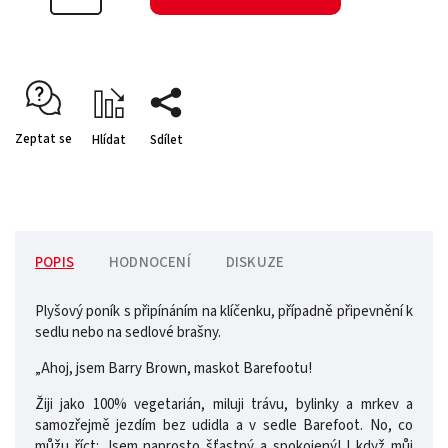
Zeptat se
Hlídat
Sdílet
POPIS
HODNOCENÍ
DISKUZE
Plyšový poník s připínáním na klíčenku, případně připevnění k
sedlu nebo na sedlové brašny.
„Ahoj, jsem Barry Brown, maskot Barefootu!
Žiji jako 100% vegetarián, miluji trávu, bylinky a mrkev a
samozřejmě jezdím bez udidla a v sedle Barefoot. No, co
můžu říct: Jsem naprosto šťastný a spokojený! I když můj