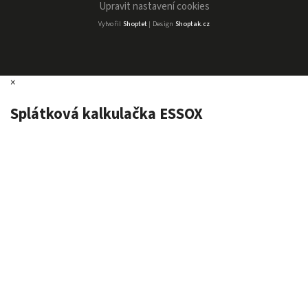
Upravit nastavení cookies
Vytvořil
Shoptet
| Design
Shoptak.cz
×
Splátková kalkulačka ESSOX