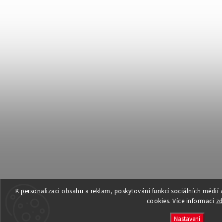
K personalizaci obsahu a reklam, poskytování funkcí sociálních médií
cookies. Více informací
z
Nastavení