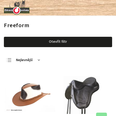
Freeform
Otevřít filtr
Nejlevnější
Nejdražší
Nejprodávanější
Abecedně