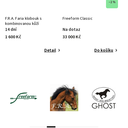
–2 %
F.R.A. Faria klobouk s
Freeform Classic
kombinovanou kůží
14 dní
Na dotaz
1 600 Kč
33 000 Kč
Detail
Do košíku