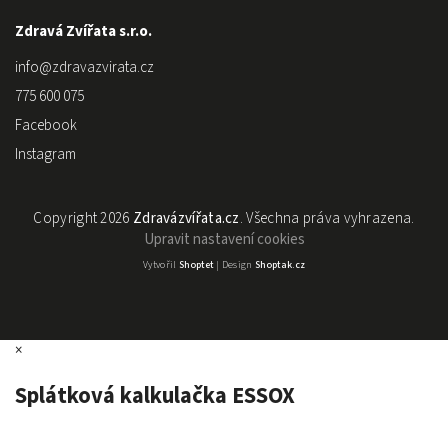
Zdravá Zvířata s.r.o.
info
@
zdravazvirata.cz
775 600 075
Facebook
Instagram
Copyright 2026
Zdravázvířata.cz
. Všechna práva vyhrazena.
Upravit nastavení cookies
Vytvořil
Shoptet
| Design
Shoptak.cz
×
Splátková kalkulačka ESSOX