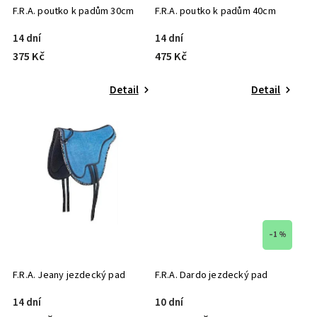
F.R.A. poutko k padům 30cm
F.R.A. poutko k padům 40cm
14 dní
14 dní
375 Kč
475 Kč
Detail
Detail
–1 %
F.R.A. Jeany jezdecký pad
F.R.A. Dardo jezdecký pad
14 dní
10 dní