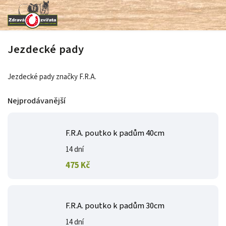
Jezdecké pady
Jezdecké pady značky F.R.A.
Nejprodávanější
F.R.A. poutko k padům 40cm
14 dní
475 Kč
F.R.A. poutko k padům 30cm
14 dní