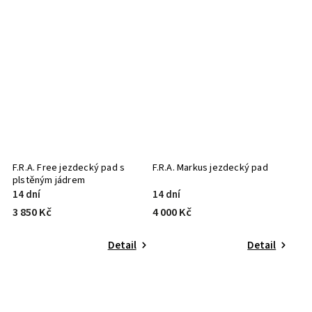
F.R.A. Free jezdecký pad s
F.R.A. Markus jezdecký pad
plstěným jádrem
14 dní
14 dní
3 850 Kč
4 000 Kč
Detail
Detail