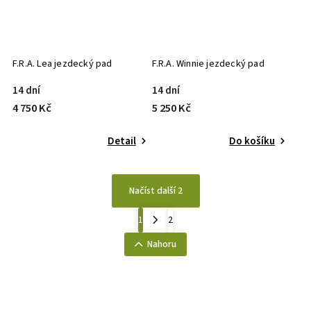
F.R.A. Lea jezdecký pad
F.R.A. Winnie jezdecký pad
14 dní
14 dní
4 750 Kč
5 250 Kč
Detail
Do košíku
Načíst další 2
1
2
Nahoru