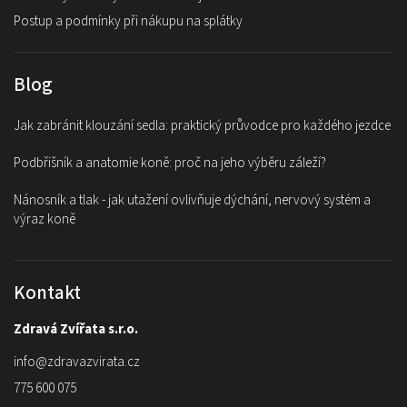
Postup a podmínky při nákupu na splátky
Blog
Jak zabránit klouzání sedla: praktický průvodce pro každého jezdce
Podbřišník a anatomie koně: proč na jeho výběru záleží?
Nánosník a tlak - jak utažení ovlivňuje dýchání, nervový systém a
výraz koně
Kontakt
Zdravá Zvířata s.r.o.
info
@
zdravazvirata.cz
775 600 075