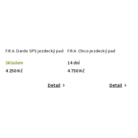
F.R.A. Dardo SPS jezdecký pad
F.R.A. Chico jezdecký pad
Skladem
14 dní
4 250 Kč
4 750 Kč
Detail
Detail