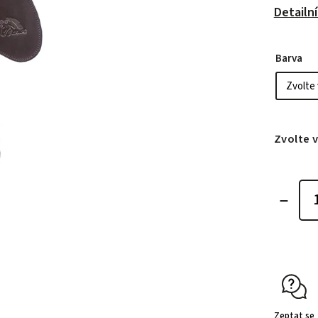
Detailn
Barva
Zvolte 
Zeptat se