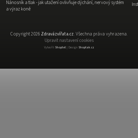
Nánosník a tlak - jak utažení ovlivňuje dýchání, nervový systém
In
a výraz koně
Copyright 2026
Zdravázvířata.cz
. Všechna práva vyhrazena.
Upravit nastavení cookies
Vytvořil
Shoptet
| Design
Shoptak.cz