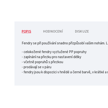
POPIS
HODNOCENÍ
DISKUZE
Fendry se při používání snadno přizpůsobí vašim nohám. 
- celokožené fendry vyztužené PP popruhy
- zapínání na přezku pro nastavení délky
- včetně popruhů s přezkou
- prodávají se v páru
- fendry jsou k dispozici v hnědé a černé barvě, v krátké a