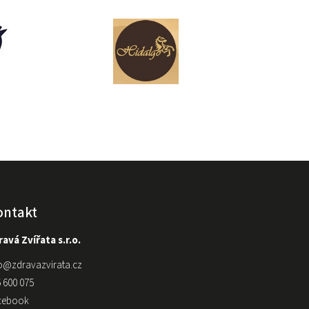
ontakt
avá Zvířata s.r.o.
o
@
zdravazvirata.cz
 600 075
cebook