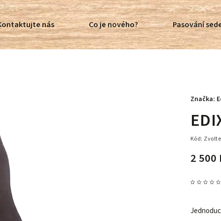
Kontaktujte nás
Co je nového?
Pasování sede
Značka:
E
EDIX
Kód:
Zvolte
2 500 
Jednoduch