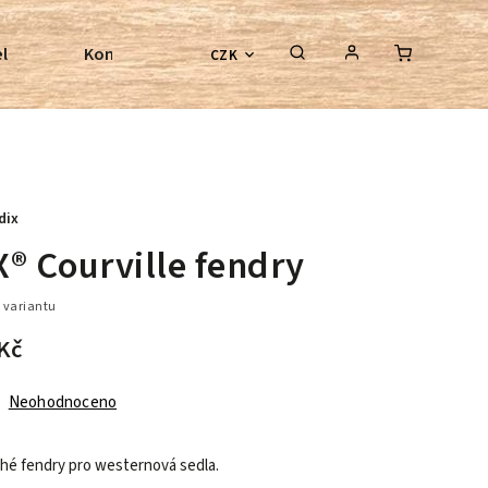
l
Kontroly bezkostrových sedel
Poradenství
CZK
dix
® Courville fendry
 variantu
Kč
Neohodnoceno
é fendry pro westernová sedla.