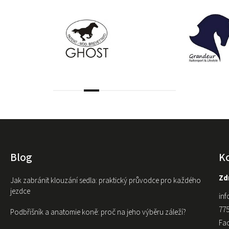
Blog
K
Zdr
Jak zabránit klouzání sedla: praktický průvodce pro každého
jezdce
inf
775
Podbřišník a anatomie koně: proč na jeho výběru záleží?
Fa