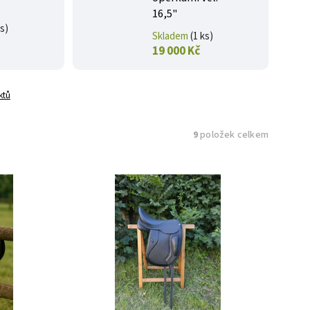
16,5"
ks)
Skladem
(1 ks)
19 000 Kč
ktů
9
položek celkem