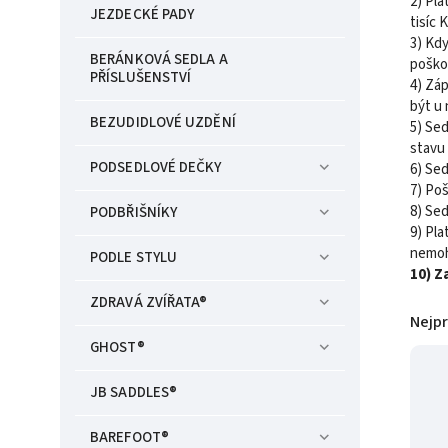
2) Pla
JEZDECKÉ PADY
tisíc 
3) Kdy
BERÁNKOVÁ SEDLA A
poškoz
PŘÍSLUŠENSTVÍ
4) Záp
být u 
BEZUDIDLOVÉ UZDĚNÍ
5) Sed
stavu 
PODSEDLOVÉ DEČKY
6) Sed
7) Poš
8) Se
PODBŘIŠNÍKY
9) Pla
nemohu
PODLE STYLU
10) Z
ZDRAVÁ ZVÍŘATA®
Nejp
GHOST®
JB SADDLES®
BAREFOOT®