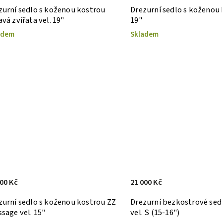
zurní sedlo s koženou kostrou
Drezurní sedlo s koženou
vá zvířata vel. 19"
19"
adem
Skladem
000 Kč
21 000 Kč
zurní sedlo s koženou kostrou ZZ
Drezurní bezkostrové sed
ssage vel. 15"
vel. S (15-16")