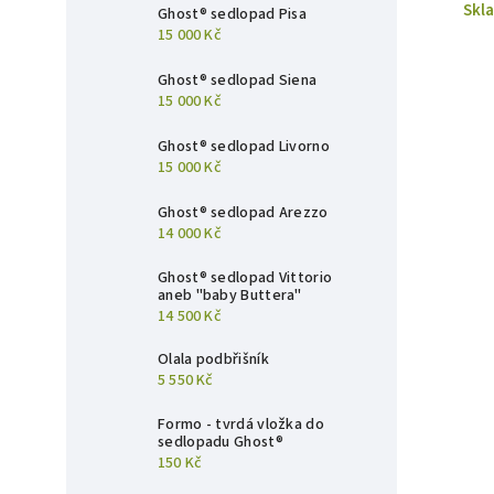
Skl
Ghost® sedlopad Pisa
15 000 Kč
Ghost® sedlopad Siena
15 000 Kč
Ghost® sedlopad Livorno
15 000 Kč
Ghost® sedlopad Arezzo
14 000 Kč
Ghost® sedlopad Vittorio
aneb "baby Buttera"
14 500 Kč
Olala podbřišník
5 550 Kč
Formo - tvrdá vložka do
sedlopadu Ghost®
150 Kč