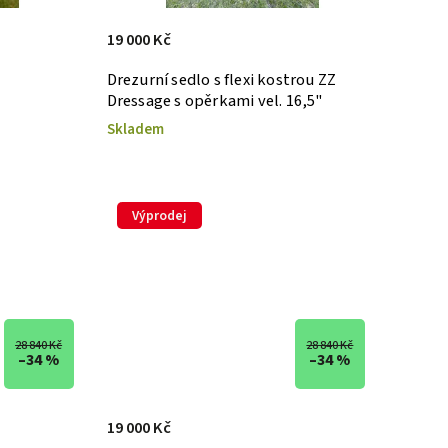
19 000 Kč
Drezurní sedlo s flexi kostrou ZZ
Dressage s opěrkami vel. 16,5"
Skladem
Výprodej
28 840 Kč
28 840 Kč
–34 %
–34 %
19 000 Kč