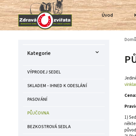
Úvod
Dom
Kategorie
P
VÝPRODEJ SEDEL
Jedině
vinkl
SKLADEM - IHNED K ODESLÁNÍ
Cena
PASOVÁNÍ
Pravi
PŮJČOVNA
1) Sed
někte
BEZKOSTROVÁ SEDLA
původn