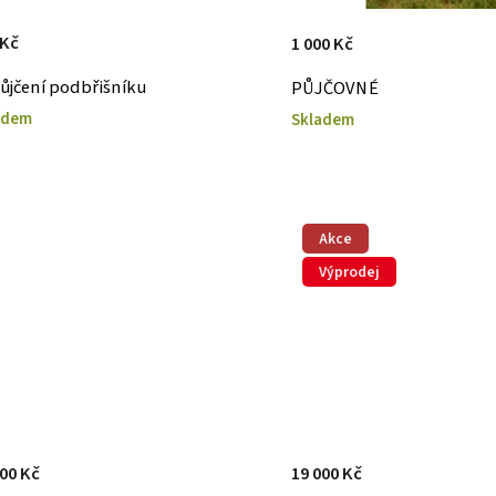
 Kč
1 000 Kč
ůjčení podbřišníku
PŮJČOVNÉ
adem
Skladem
Akce
Výprodej
000 Kč
19 000 Kč