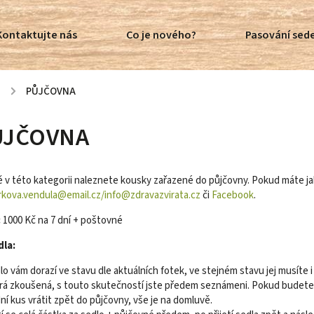
Kontaktujte nás
Co je nového?
Pasování sede
ů
/
PŮJČOVNA
ŮJČOVNA
 v této kategorii naleznete kousky zařazené do půjčovny. Pokud máte ja
arkova.vendula@email.cz/info@zdravazvirata.cz
či
Facebook
.
:
1000 Kč na 7 dní + poštovné
dla:
lo vám dorazí ve stavu dle aktuálních fotek, ve stejném stavu jej musíte 
rá zkoušená, s touto skutečností jste předem seznámeni. Pokud budete c
í kus vrátit zpět do půjčovny, vše je na domluvě.