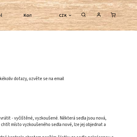
l
Kontroly bezkostrových sedel
Poradenství
CZK
kékoliv dotazy, ozvěte se na email
i vrátit - vyčištěné, vyzkoušené. Některá sedla jsou nová,
htít místo vyzkoušeného sedla nové, lze jej objednat a