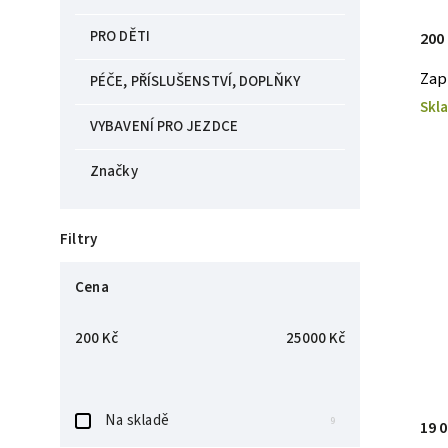
PRO DĚTI
200
Zap
PÉČE, PŘÍSLUŠENSTVÍ, DOPLŇKY
Skl
VYBAVENÍ PRO JEZDCE
Značky
Filtry
Cena
200
Kč
25000
Kč
Na skladě
9
19 