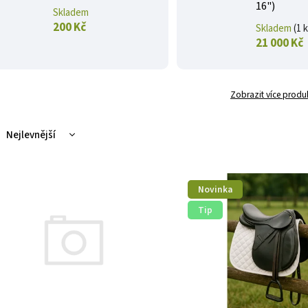
16")
Skladem
200 Kč
Skladem
(1 
21 000 Kč
Zobrazit více produ
Nejlevnější
Nejdražší
Nejprodávanější
Novinka
Abecedně
Tip