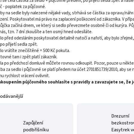
tí se celá částka za sedlo + půjčovné předem, po přijetí sedla zpět a ná
Kč - poplatek za půjčovné.
by na sedle byly nalezené nějaké vady, strhává se částka za opravu/náhrad
ení. Poskytovatel má právo na zaplacení poškození od zákazníka. V příp
ůjčka začíná dnem, ve který si sedlo převezmete osobně či od kurýra. Půjč
nás, tzn. 7 dní zkoušíte a ten osmý hned odesíláte.
lo před odesláním poskytovatel detailně natočí a nafotí, aby bylo zřejmé
po přijetí sedla zpět.
lo vrátíte znečištěné = 500 Kč pokuta.
tovné tam i zpět platí zákazník.
dla po předchozí domluvě můžete rovnou odkoupit. Pozor, pouze u někte
tba za sedlo i půjčovné se platí předem na účet
2701851739/2010, aby se 
 rychlost vrácení ovlivnit.
akoupením půjčovného souhlasíte s pravidly a zavazujete se, že 
rodávanější
Drezurní
Zapůjčení
bezkostro
podbřišníku
Easytrek ve