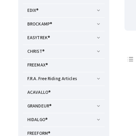
EDIX®
BROCKAMP®
EASYTREK®
CHRIST®
FREEMAX®
F.R.A. Free Riding Articles
ACAVALLO®
GRANDEUR®
HIDALGO®
FREEFORM®