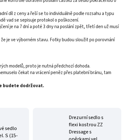
sledné kontrole obratem posílám částku za sedlo pokrácenou o
ní díl z ceny a řeší se to individuálně podle rozsahu a typu
adě vad se sepisuje protokol o poškození.
ení je na 7 dní a poté 3 dny na poslání zpět, třetí den už musí
, že je ve výborném stavu. Fotky budou sloužit po porovnání
rých modelů, proto je nutná předchozí dohoda.
nemuselo čekat na vrácení peněz přes platební bránu, tam
je budete dodržovat.
Drezurní sedlo s
flexi kostrou ZZ
vé sedlo
Dressage s
l. S (15-
opěrkami vel.