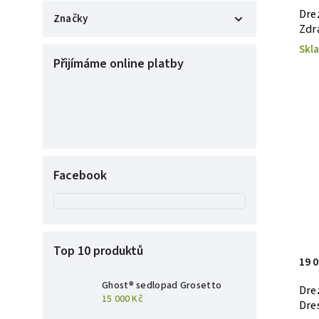
Dre
Značky
Zdra
Easytrek
1
Skl
Přijímáme online platby
Ghost
1
ZDRAVÁ ZVÍŘATA
5
Facebook
Top 10 produktů
19 
Ghost® sedlopad Grosetto
Dre
15 000 Kč
Dre