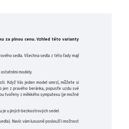
ku za plnou cenu. Vzhled této varianty
rového sedla. Všechna sedla z této řady mají
s ostatními modely.
kosti. Když Vás jeden model omrzí, můžete si
o jen z pravého beránka, popusťe uzdu své
jsou tvořeny z měkkého sympatexu (je možné
mu je u jiných bezkostrových sedel.
sedla). Navíc vám luxusně poslouží i možnost