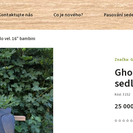
Kontaktujte nás
Co je nového?
Pasování sede
o vel. 16" bambini
Značka:
G
Gho
sedl
Kód:
3152
25 00