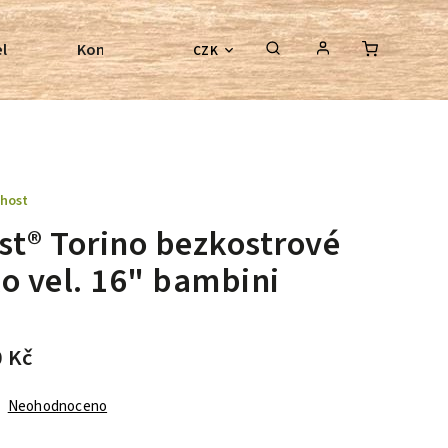
l
Kontroly bezkostrových sedel
Poradenství
CZK
host
st® Torino bezkostrové
o vel. 16" bambini
0 Kč
Neohodnoceno