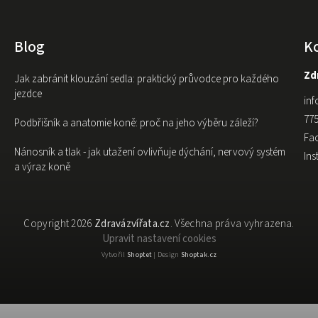
Blog
K
Zdr
Jak zabránit klouzání sedla: praktický průvodce pro každého
jezdce
inf
775
Podbřišník a anatomie koně: proč na jeho výběru záleží?
Fa
Nánosník a tlak - jak utažení ovlivňuje dýchání, nervový systém
In
a výraz koně
Copyright 2026
Zdravázvířata.cz
. Všechna práva vyhrazena.
Upravit nastavení cookies
Vytvořil
Shoptet
| Design
Shoptak.cz