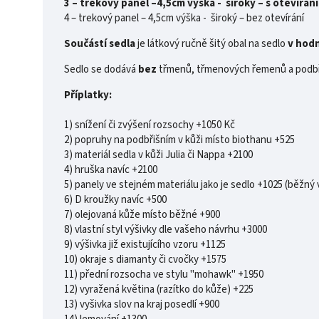
3 – trekový panel –4,5cm výška - široký – s otevírán
4 – trekový panel – 4,5cm výška - široký – bez otevírání
Součástí sedla
je látkový ručně šitý obal na sedlo
v hod
Sedlo se dodává
bez
třmenů, třmenových řemenů a podbř
Příplatky:
1) snížení či zvýšení rozsochy +1050 Kč
2) popruhy na podbřišním v kůži místo biothanu +525
3) materiál sedla v kůži Julia či Nappa +2100
4) hruška navíc +2100
5) panely ve stejném materiálu jako je sedlo +1025 (běžný 
6) D kroužky navíc +500
7) olejovaná kůže místo běžné +900
8) vlastní styl výšivky dle vašeho návrhu +3000
9) výšivka již existujícího vzoru +1125
10) okraje s diamanty či cvočky +1575
11) přední rozsocha ve stylu "mohawk" +1950
12) vyražená květina (razítko do kůže) +225
13) vyšivka slov na kraj posedlí +900