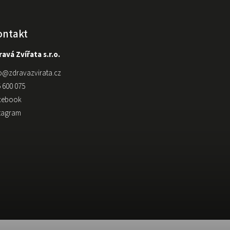
ontakt
avá Zvířata s.r.o.
o
@
zdravazvirata.cz
 600 075
cebook
stagram