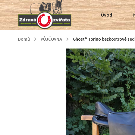
Úvod
Domů
/
PŮJČOVNA
/
Ghost® Torino bezkostrové sedl