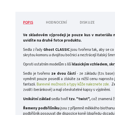
POPIS
HODNOCENÍ
DISKUZE
Ve skladovém výprodeji je pouze kus v materiálu n
uvidíte na druhé fotce produktu.
Sedla z řady
Ghost CLASSIC
jsou tvořena tak, aby se co 
skrytou komoru a dvojitou bočnici a neztrácejí italský šmr
Oproti ostatním modelům s liší
klasickým vzhledem
,
skr
Sedlo je tvořeno
ze dvou částí
- ze základu (tzv. base)
vyměnit pouze posedlí a získáte za nižší cenu naprosto 
fantazii.
Barevné možnosti a typy kůže naleznete zde.
Zes
zvolit i beránkové) a mají otevíratelné kapsy s výplněmi.
Unikátní základ
sedla tvoří
tzv. "twist",
což znamená že 
Řemeny podbřišníku
jsou z příjemně měkkého biothanu a
podbřišník posouvat dle dispozice koně (dopředu-dozadu)