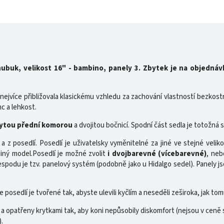
ubuk, velikost 16" - bambino, panely 3. Zbytek je na objednáv
nejvíce přibližovala klasickému vzhledu za zachování vlastností bezkost
nc a lehkost.
ytou přední komorou
a dvojitou bočnicí. Spodní část sedla je totožná 
 a z posedlí. Posedlí je uživatelsky vyměnitelné za jiné ve stejné veli
jiný model.Posedlí je možné zvolit
i dvojbarevné (vícebarevné)
, neb
podu je tzv. panelový systém (podobně jako u Hidalgo sedel). Panely 
posedlí je tvořené tak, abyste ulevili kyčlím a neseděli zeširoka, jak to
 opatřeny krytkami tak, aby koni nepůsobily diskomfort (nejsou v ceně 
.