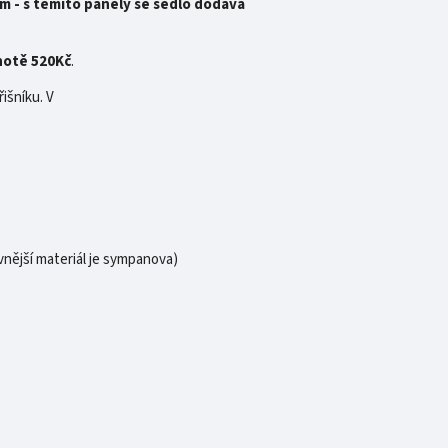
ím - s těmito panely se sedlo dodává
notě 520Kč
.
išníku. V
vnější materiál je sympanova)