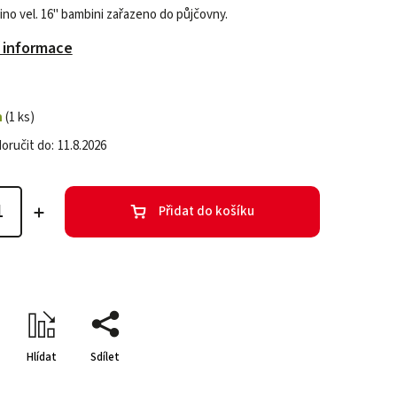
ino vel. 16" bambini zařazeno do půjčovny.
í informace
m
(1 ks)
ručit do:
11.8.2026
Přidat do košíku
Hlídat
Sdílet