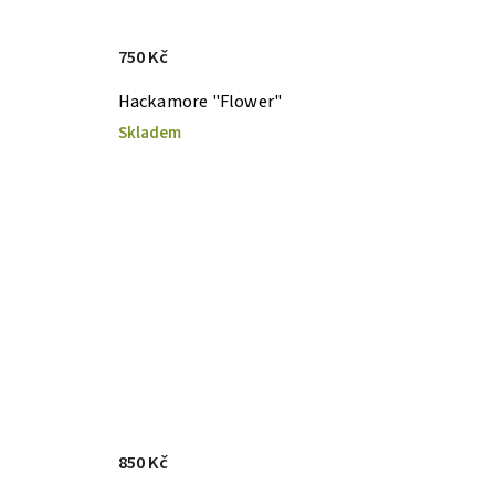
750 Kč
Hackamore "Flower"
Skladem
850 Kč