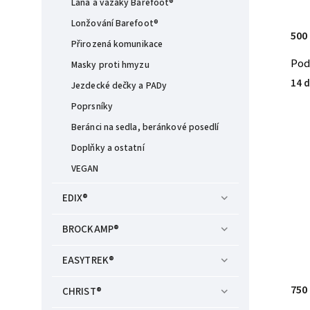
Lana a vazáky Barefoot®
Lonžování Barefoot®
500
Přirozená komunikace
Pod
Masky proti hmyzu
14 d
Jezdecké dečky a PADy
Poprsníky
Beránci na sedla, beránkové posedlí
Doplňky a ostatní
VEGAN
EDIX®
BROCKAMP®
EASYTREK®
750
CHRIST®