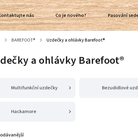
Kontaktujte nás
Co je nového?
Pasování sede
ů
/
BAREFOOT®
/
Uzdečky a ohlávky Barefoot®
dečky a ohlávky Barefoot®
Multifunkční uzdečky
Bezudidlové uz
Hackamore
rodávanější