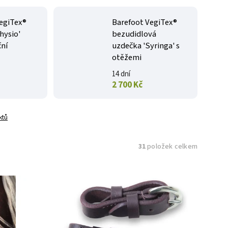
egiTex®
Barefoot VegiTex®
hysio'
bezudidlová
ční
uzdečka 'Syringa' s
otěžemi
14 dní
2 700 Kč
ktů
31
položek celkem