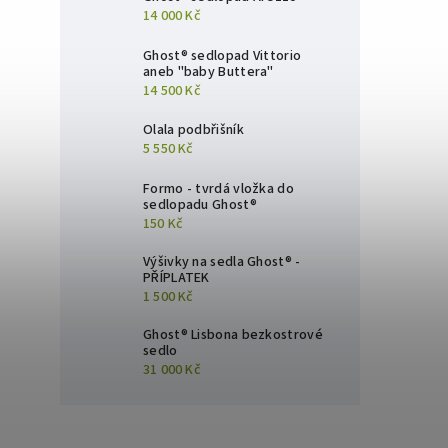
14 000 Kč
Ghost® sedlopad Vittorio
aneb "baby Buttera"
14 500 Kč
Olala podbřišník
5 550 Kč
Formo - tvrdá vložka do
sedlopadu Ghost®
150 Kč
Výšivky na sedla Ghost® -
PŘÍPLATEK
1 500 Kč
Ghost® Lisbona bezkostrové
sedlo
31 000 Kč