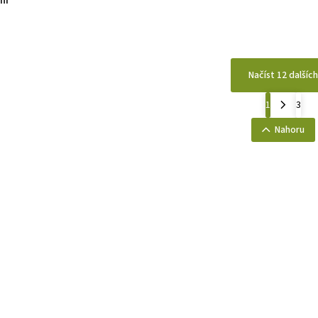
ní
Načíst 12 dalších
1
3
Nahoru