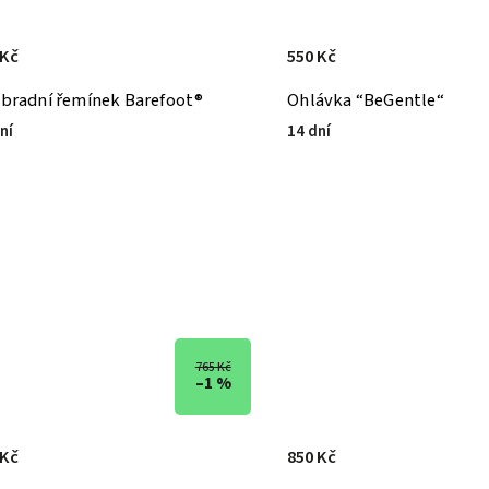
 Kč
550 Kč
bradní řemínek Barefoot®
Ohlávka “BeGentle“
ní
14 dní
765 Kč
–1 %
 Kč
850 Kč