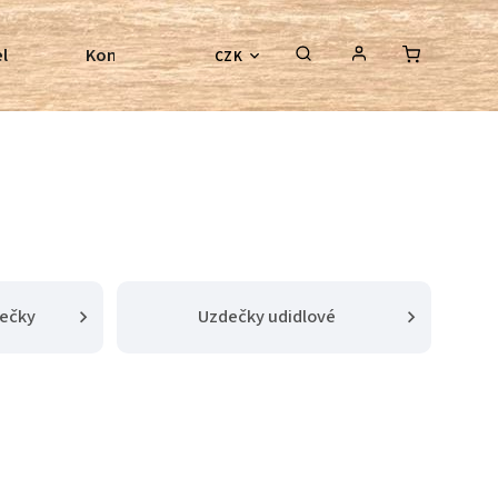
l
Kontroly bezkostrových sedel
Poradenství
CZK
dečky
Uzdečky udidlové