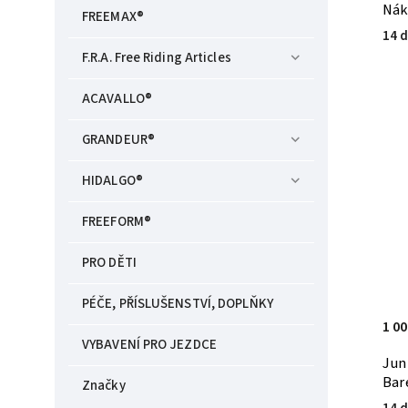
Nák
FREEMAX®
14 d
F.R.A. Free Riding Articles
ACAVALLO®
GRANDEUR®
HIDALGO®
FREEFORM®
PRO DĚTI
PÉČE, PŘÍSLUŠENSTVÍ, DOPLŇKY
1 00
VYBAVENÍ PRO JEZDCE
Jun
Bar
Značky