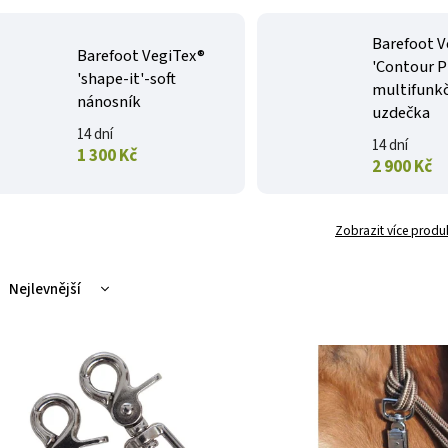
Barefoot V
Barefoot VegiTex®
'Contour P
'shape-it'-soft
multifunk
nánosník
uzdečka
14 dní
14 dní
1 300 Kč
2 900 Kč
Zobrazit více produ
Nejlevnější
Nejdražší
Nejprodávanější
Abecedně