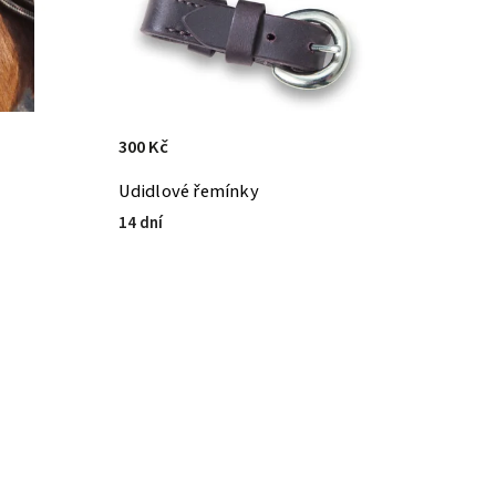
300 Kč
Udidlové řemínky
14 dní