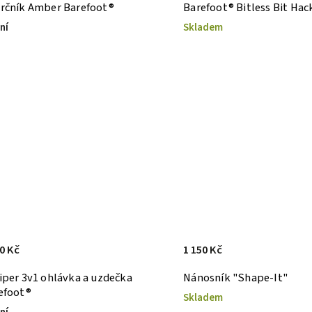
rčník Amber Barefoot®
Barefoot® Bitless Bit Ha
ní
Skladem
0 Kč
1 150 Kč
iper 3v1 ohlávka a uzdečka
Nánosník "Shape-It"
efoot®
Skladem