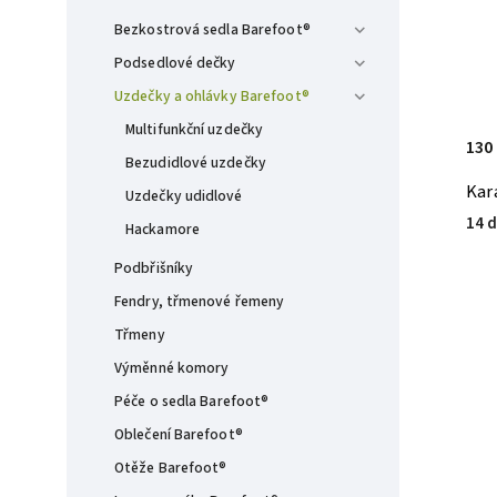
Bezkostrová sedla Barefoot®
Podsedlové dečky
Uzdečky a ohlávky Barefoot®
Multifunkční uzdečky
130
Bezudidlové uzdečky
Kar
Uzdečky udidlové
14 d
Hackamore
Podbřišníky
Fendry, třmenové řemeny
Třmeny
Výměnné komory
Péče o sedla Barefoot®
Oblečení Barefoot®
Otěže Barefoot®