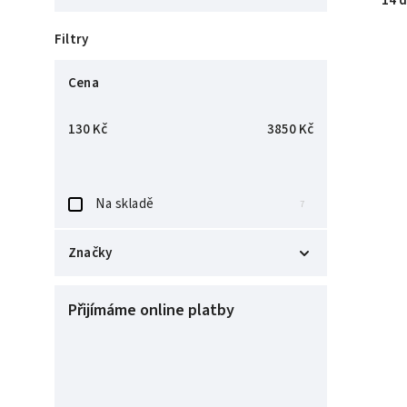
14 d
Filtry
Cena
130
Kč
3850
Kč
Na skladě
7
Značky
Barefoot
31
Přijímáme online platby