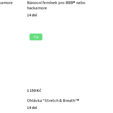
ckamore
Nánosní řemínek pro BBB® nebo
hackamore
14 dní
Tip
1 150 Kč
Ohlávka “Stretch & Breath“®
14 dní