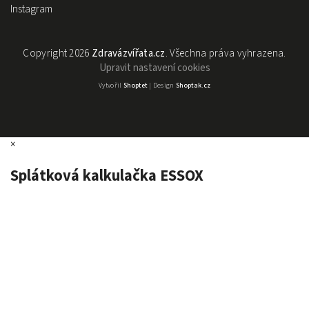
Instagram
Copyright 2026
Zdravázvířata.cz
. Všechna práva vyhrazena.
Upravit nastavení cookies
Vytvořil
Shoptet
| Design
Shoptak.cz
×
Splátková kalkulačka ESSOX