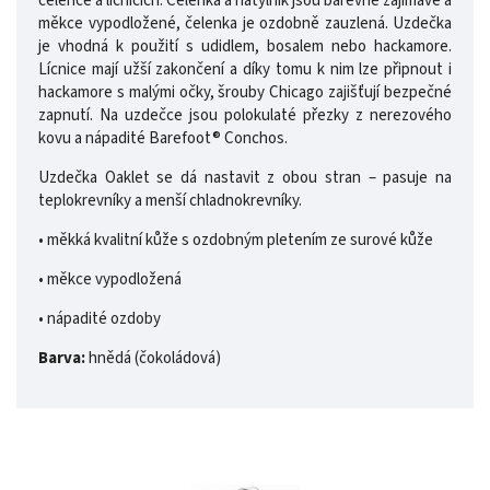
čelence a lícnicích. Čelenka a nátylník jsou barevně zajímavé a
měkce vypodložené, čelenka je ozdobně zauzlená. Uzdečka
je vhodná k použití s udidlem, bosalem nebo hackamore.
Lícnice mají užší zakončení a díky tomu k nim lze připnout i
hackamore s malými očky, šrouby Chicago zajišťují bezpečné
zapnutí. Na uzdečce jsou polokulaté přezky z nerezového
kovu a nápadité Barefoot® Conchos.
Uzdečka Oaklet se dá nastavit z obou stran – pasuje na
teplokrevníky a menší chladnokrevníky.
• měkká kvalitní kůže s ozdobným pletením ze surové kůže
• měkce vypodložená
• nápadité ozdoby
Barva:
hnědá (čokoládová)