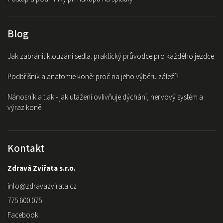
Blog
Jak zabránit klouzání sedla: praktický průvodce pro každého jezdce
Podbřišník a anatomie koně: proč na jeho výběru záleží?
Nánosník a tlak - jak utažení ovlivňuje dýchání, nervový systém a
výraz koně
Kontakt
Zdravá Zvířata s.r.o.
info
@
zdravazvirata.cz
775 600 075
Facebook