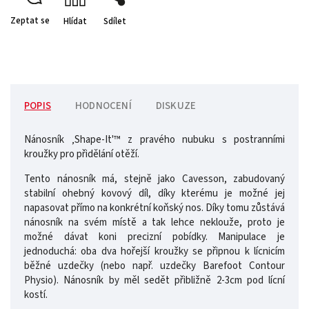
Zeptat se
Hlídat
Sdílet
POPIS
HODNOCENÍ
DISKUZE
Nánosník ‚Shape-It'™ z pravého nubuku s postranními
kroužky pro přidělání otěží.
Tento nánosník má, stejně jako Cavesson, zabudovaný
stabilní ohebný kovový díl, díky kterému je možné jej
napasovat přímo na konkrétní koňský nos. Díky tomu zůstává
nánosník na svém místě a tak lehce neklouže, proto je
možné dávat koni precizní pobídky. Manipulace je
jednoduchá: oba dva hořejší kroužky se připnou k lícnicím
běžné uzdečky (nebo např. uzdečky Barefoot Contour
Physio). Nánosník by měl sedět přibližně 2-3cm pod lícní
kostí.