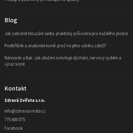
Blog
Jak zabránit klouzání sedla: praktický průvodce pro každého jezdce
Podbřišník a anatomie koně: proč na jeho výběru záleží?
Nánosník a tlak - jak utažení ovlivňuje dýchání, nervový systém a
výraz koně
Kontakt
Zdravá Zvířata s.r.o.
info
@
zdravazvirata.cz
775 600 075
Facebook