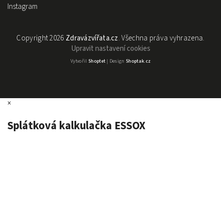
Instagram
Copyright 2026
Zdravázvířata.cz
. Všechna práva vyhrazena.
Upravit nastavení cookies
Vytvořil
Shoptet
| Design
Shoptak.cz
×
Splátková kalkulačka ESSOX