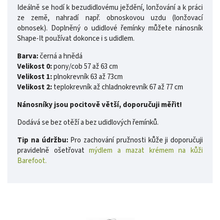
Ideálně se hodí k bezudidlovému ježdění, lonžování a k práci
ze země, nahradí např. obnoskovou uzdu (lonžovací
obnosek). Doplněný o udidlové řemínky můžete nánosník
Shape-It používat dokonce i s udidlem.
Barva:
černá a hnědá
Velikost 0:
pony/cob 57 až 63 cm
Velikost 1:
plnokrevník 63 až 73cm
Velikost 2:
teplokrevník až chladnokrevník 67 až 77 cm
Nánosníky jsou pocitově větší, doporučuji měřit!
Dodává se bez otěží a bez udidlových řemínků.
Tip na údržbu:
Pro zachování pružnosti kůže ji doporučuji
pravidelně ošetřovat
mýdlem a mazat krémem na kůži
Barefoot.