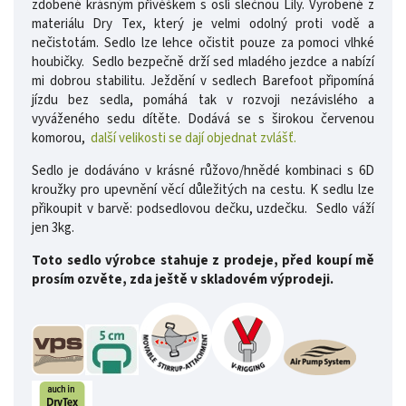
zdobené krásným přívěškem s oslí slečnou Lily. Vyrobené z
materiálu Dry Tex, který je velmi odolný proti vodě a
nečistotám. Sedlo lze lehce očistit pouze za pomoci vlhké
houbičky. Sedlo bezpečně drží sed mladého jezdce a nabízí
mi dobrou stabilitu. Ježdění v sedlech Barefoot připomíná
jízdu bez sedla, pomáhá tak v rozvoji nezávislého a
vyváženého sedu dítěte. Dodává se s širokou červenou
komorou,
další velikosti se dají objednat zvlášť.
Sedlo je dodáváno v krásné růžovo/hnědé kombinaci s 6D
kroužky pro upevnění věcí důležitých na cestu. K sedlu lze
přikoupit v barvě: podsedlovou dečku, uzdečku. Sedlo váží
jen 3kg.
Toto sedlo výrobce stahuje z prodeje, před koupí mě
prosím ozvěte, zda ještě v skladovém výprodeji.