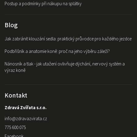
Postup a podmínky při nákupu na splátky
Blog
Jak zabránit klouzání sedla: praktický průvodce pro každého jezdce
Podbřišník a anatomie koně: proč na jeho výběru záleží?
Nánosník a tlak - jak utažení ovlivňuje dýchání, nervový systém a
výraz koně
Kontakt
Zdravá Zvířata s.r.o.
info
@
zdravazvirata.cz
775 600 075
Facebook