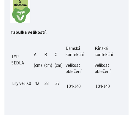
Tabulka velikostí:
Dámská
Pánská
A
B
C
konfekční
konfekční
TYP
SEDLA
(cm)
(cm)
(cm)
velikost
velikost
oblečení
oblečení
Lily vel. X0
42
28
37
104-140
104-140