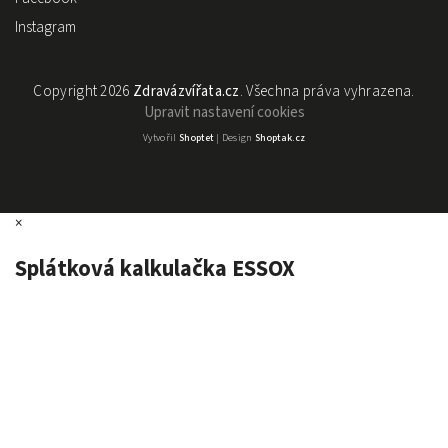
Instagram
Copyright 2026
Zdravázvířata.cz
. Všechna práva vyhrazena.
Upravit nastavení cookies
Vytvořil
Shoptet
| Design
Shoptak.cz
×
Splátková kalkulačka ESSOX