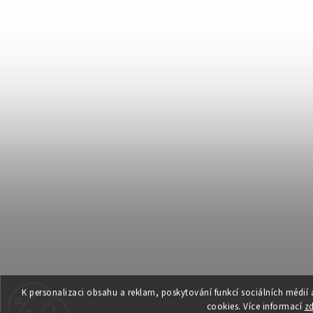
K personalizaci obsahu a reklam, poskytování funkcí sociálních médií
cookies. Více informací
z