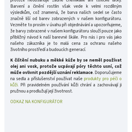
protože neobsahuje žádné chemikálie ani toxické látky.
Barvení a činění rostlin však vede k velmi rozdílným
výsledkům, což znamená, že barva našich sedel se často
značně liší od barev zobrazených v našem konfigurátoru.
Vezměte to prosím v úvahu při objednávání a upozorňujeme,
že barvy zobrazené v našem konfigurátoru slouží pouze jako
přibližný návod k naší barevné škále. Pro nás i pro vás jako
našeho zákazníka je to malá cena za ochranu našeho
životního prostředí a budoucích generací.
K čištění nubuku a měkké kůže by se neměl používat
olej ani vosk, protože ucpávají póry těchto usní, což
může ovlivnit pozdější uznání reklamace
. Doporučujeme
na sedla a příslušenství používat naše
produkty pro péči o
kůži.
Při pravidelném používání kůži chrání a zachovávají ji
pružnou a prodlužují její životnost.
ODKAZ NA KONFIGURÁTOR