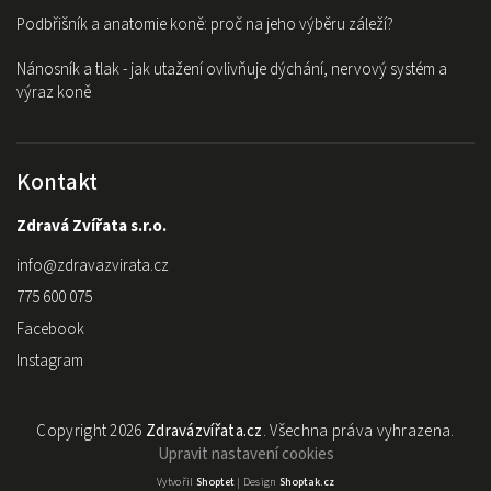
Podbřišník a anatomie koně: proč na jeho výběru záleží?
Nánosník a tlak - jak utažení ovlivňuje dýchání, nervový systém a
výraz koně
Kontakt
Zdravá Zvířata s.r.o.
info
@
zdravazvirata.cz
775 600 075
Facebook
Instagram
Copyright 2026
Zdravázvířata.cz
. Všechna práva vyhrazena.
Upravit nastavení cookies
Vytvořil
Shoptet
| Design
Shoptak.cz