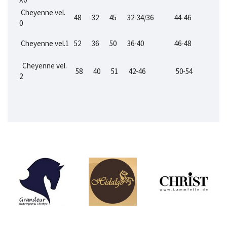
X0
Cheyenne vel.
48
32
45
32-34/36
44-46
0
Cheyenne vel.1
52
36
50
36-40
46-48
Cheyenne vel.
58
40
51
42-46
50-54
2