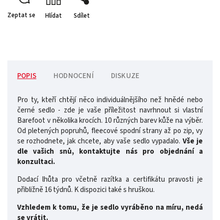
Zeptat se
Hlídat
Sdílet
POPIS
HODNOCENÍ
DISKUZE
Pro ty, kteří chtějí něco individuálnějšího než hnědé nebo
černé sedlo - zde je vaše příležitost navrhnout si vlastní
Barefoot v několika krocích. 10 různých barev kůže na výběr.
Od pletených popruhů, fleecové spodní strany až po zip, vy
se rozhodnete, jak chcete, aby vaše sedlo vypadalo.
Vše je
dle vašich snů, kontaktujte nás pro objednání a
konzultaci.
Dodací lhůta pro včetně razítka a certifikátu pravosti je
přibližně 16 týdnů. K dispozici také s hruškou.
Vzhledem k tomu, že je sedlo vyráběno na míru, nedá
se vrátit.