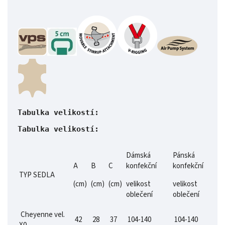
Tabulka velikostí: 
Tabulka velikostí: 
Dámská
Pánská
A
B
C
konfekční
konfekční
TYP SEDLA
(cm)
(cm)
(cm)
velikost
velikost
oblečení
oblečení
Cheyenne vel.
42
28
37
104-140
104-140