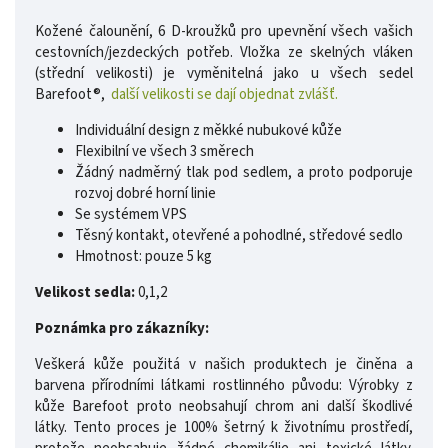
Kožené čalounění, 6 D-kroužků pro upevnění všech vašich
cestovních/jezdeckých potřeb. Vložka ze skelných vláken
(střední velikosti) je vyměnitelná jako u všech sedel
Barefoot®,
další velikosti se dají objednat zvlášť.
Individuální design z měkké nubukové kůže
Flexibilní ve všech 3 směrech
Žádný nadměrný tlak pod sedlem, a proto podporuje
rozvoj dobré horní linie
Se systémem VPS
Těsný kontakt, otevřené a pohodlné, středové sedlo
Hmotnost: pouze 5 kg
Velikost sedla:
0,1,2
Poznámka pro zákazníky:
Veškerá kůže použitá v našich produktech je činěna a
barvena přírodními látkami rostlinného původu: Výrobky z
kůže Barefoot proto neobsahují chrom ani další škodlivé
látky. Tento proces je 100% šetrný k životnímu prostředí,