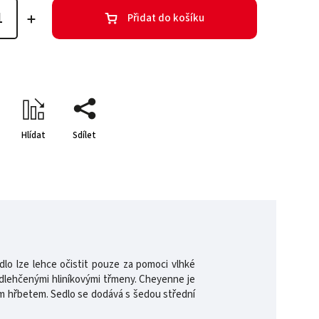
Přidat do košíku
Hlídat
Sdílet
dlo lze lehce očistit pouze za pomoci vlhké
odlehčenými hliníkovými třmeny. Cheyenne je
ým hřbetem. Sedlo se dodává s šedou střední