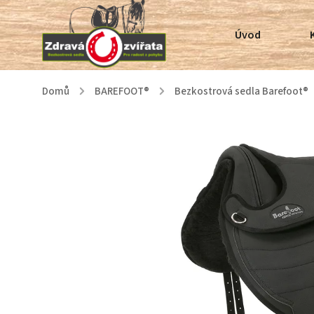
Úvod
Domů
/
BAREFOOT®
/
Bezkostrová sedla Barefoot®