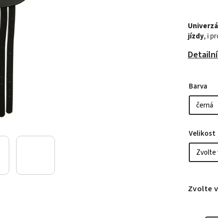
Univerzá
jízdy
, i 
Detailn
Barva
Velikost
Zvolte 