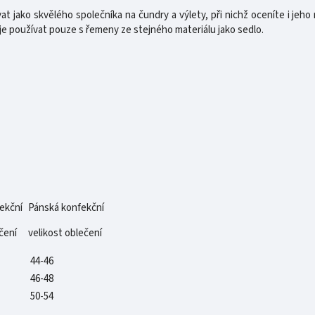
at jako skvělého společníka na čundry a výlety, při nichž oceníte i jeh
e používat pouze s řemeny ze stejného materiálu jako sedlo.
ekční
Pánská konfekční
čení
velikost oblečení
44-46
46-48
50-54