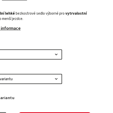
lní lehké
bezkostrové sedlo výborné pro
vytrvalostní
pro menší jezdce.
í informace
variantu