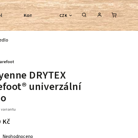
l
Kontroly bezkostrových sedel
Poradenství
CZK
edlo
arefoot
yenne DRYTEX
foot® univerzální
lo
 variantu
0 Kč
Neohodnoceno