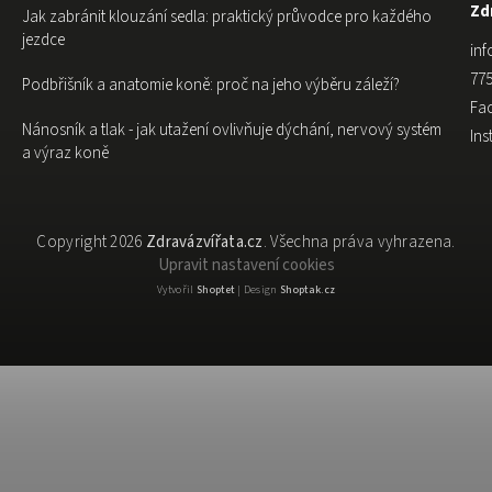
Zdr
Jak zabránit klouzání sedla: praktický průvodce pro každého
jezdce
inf
775
Podbřišník a anatomie koně: proč na jeho výběru záleží?
Fa
Nánosník a tlak - jak utažení ovlivňuje dýchání, nervový systém
In
a výraz koně
Copyright 2026
Zdravázvířata.cz
. Všechna práva vyhrazena.
Upravit nastavení cookies
Vytvořil
Shoptet
| Design
Shoptak.cz