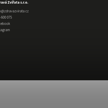
avá Zvířata s.r.o.
o
@
zdravazvirata.cz
 600 075
cebook
stagram