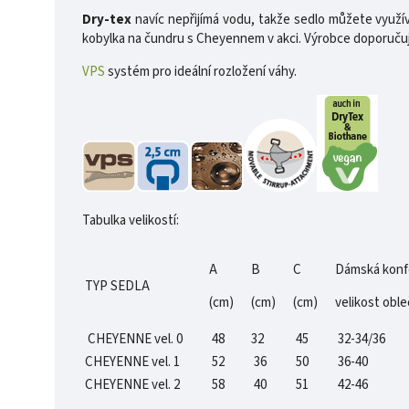
Dry-tex
navíc nepřijímá vodu, takže sedlo můžete využív
kobylka na čundru s Cheyennem v akci. Výrobce doporučuj
VPS
systém pro ideální rozložení váhy.
Tabulka velikostí:
A
B
C
Dámská konf
TYP SEDLA
(cm)
(cm)
(cm)
velikost oble
CHEYENNE vel. 0
48
32
45
32-34/36
CHEYENNE vel. 1
52
36
50
36-40
CHEYENNE vel. 2
58
40
51
42-46