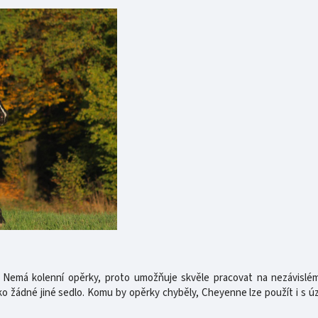
 Nemá kolenní opěrky, proto umožňuje skvěle pracovat na nezávislé
ko žádné jiné sedlo. Komu by opěrky chyběly, Cheyenne lze použít i s ú