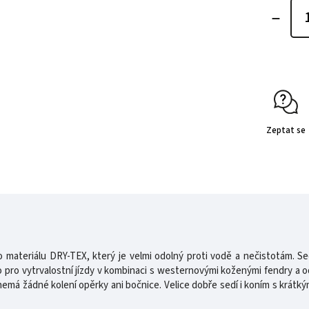
Zeptat se
materiálu DRY-TEX, který je velmi odolný proti vodě a nečistotám. Se
o pro vytrvalostní jízdy v kombinaci s westernovými koženými fendry a 
emá žádné kolení opěrky ani bočnice. Velice dobře sedí i koním s krátk