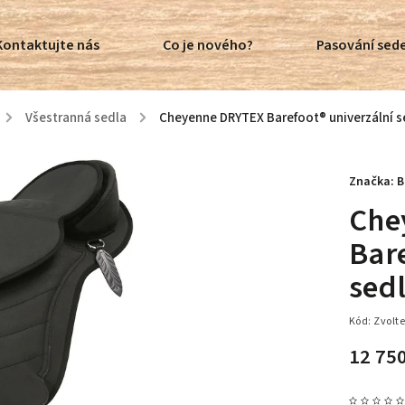
Kontaktujte nás
Co je nového?
Pasování sede
/
Všestranná sedla
/
Cheyenne DRYTEX Barefoot® univerzální s
Značka:
B
Che
Bare
sed
Kód:
Zvolte
12 75