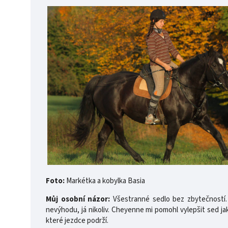
Foto:
Markétka a kobylka Basia
Můj osobní názor:
Všestranné sedlo bez zbytečností.
nevýhodu, já nikoliv. Cheyenne mi pomohl vylepšit sed ja
které jezdce podrží.