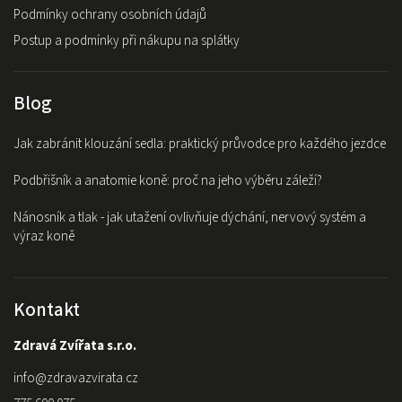
Podmínky ochrany osobních údajů
Postup a podmínky při nákupu na splátky
Blog
Jak zabránit klouzání sedla: praktický průvodce pro každého jezdce
Podbřišník a anatomie koně: proč na jeho výběru záleží?
Nánosník a tlak - jak utažení ovlivňuje dýchání, nervový systém a
výraz koně
Kontakt
Zdravá Zvířata s.r.o.
info
@
zdravazvirata.cz