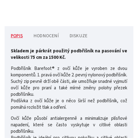
POPIS
HODNOCENÍ
DISKUZE
Skladem je párkrát použitý podbřišník na pasování ve
velikosti 75 cm za 1500 Kč.
Podbřišník Barefoot® z ovčí kůže je vyroben ze dvou
komponentů. 1. pravá ovčí kůže 2. pevný nylonový podbřišník.
Suchý zip pevně drží obě části, ale umožňuje snadné vyjmutí
ovčí kůže pro praní a také mírné změny polohy přezek
podbřišníku.
Podšívka z ovčí kůže je o něco širší než podbřišník, což
pomáhá rozložit tlak a odření.
Ovčí kůže působí antialergenně a minimalizuje plísňové
napadení, které se často vyskytuje v citlivé oblasti
podbřišníku.
Podbřišník je ideální pro citlivou pokožku a citlivé oblasti