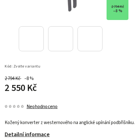
2 794 Kč
–8 %
Kód:
Zvolte variantu
2 794 Kč
–8 %
2 550 Kč
Neohodnoceno
Kožený konverter z westernového na anglické upínání podbřišníku.
Detailní informace