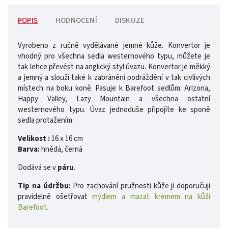
POPIS
HODNOCENÍ
DISKUZE
Vyrobeno z ručně vydělávané jemné kůže. Konvertor je
vhodný pro všechna sedla westernového typu, můžete je
tak lehce převést na anglický styl úvazu. Konvertor je měkký
a jemný a slouží také k zabránění podráždění v tak civlivých
místech na boku koně. Pasuje k Barefoot sedlům: Arizona,
Happy Valley, Lazy Mountain a všechna ostatní
westernového typu. Úvaz jednoduše připojíte ke sponě
sedla protažením.
Velikost :
16 x 16 cm
Barva:
hnědá, černá
Dodává se v
páru
.
Tip na údržbu:
Pro zachování pružnosti kůže ji doporučuji
pravidelně ošetřovat
mýdlem a mazat krémem na kůži
Barefoot.