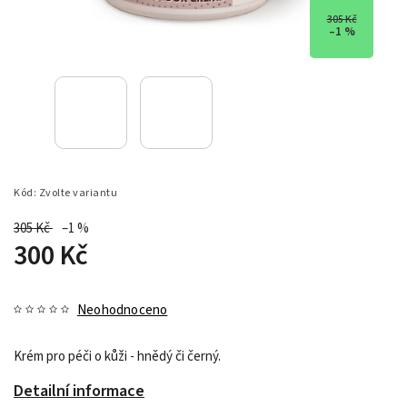
305 Kč
–1 %
Kód:
Zvolte variantu
305 Kč
–1 %
300 Kč
Neohodnoceno
Krém pro péči o kůži - hnědý či černý.
Detailní informace