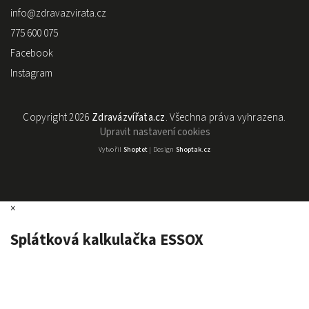
info
@
zdravazvirata.cz
775 600 075
Facebook
Instagram
Copyright 2026
Zdravázvířata.cz
. Všechna práva vyhrazena.
Upravit nastavení cookies
Vytvořil
Shoptet
| Design
Shoptak.cz
×
Splátková kalkulačka ESSOX