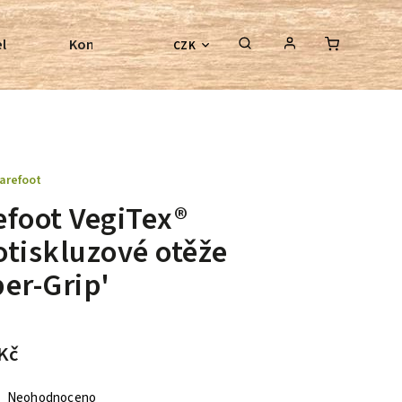
l
Kontroly bezkostrových sedel
Poradenství
CZK
arefoot
efoot VegiTex®
otiskluzové otěže
er-Grip'
Kč
Neohodnoceno