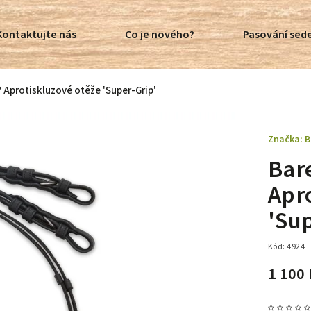
Kontaktujte nás
Co je nového?
Pasování sede
 Aprotiskluzové otěže 'Super-Grip'
Značka:
B
Bar
Apr
'Sup
Kód:
4924
1 100 