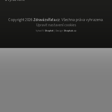
Copyright 2026
Zdravázvířata.cz
. Všechna práva vyhrazena.
Upravit nastavení cookies
Vytvořil
Shoptet
| Design
Shoptak.cz