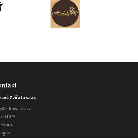
ontakt
avá Zvířata s.r.o.
o
@
zdravazvirata.cz
 600 075
cebook
stagram