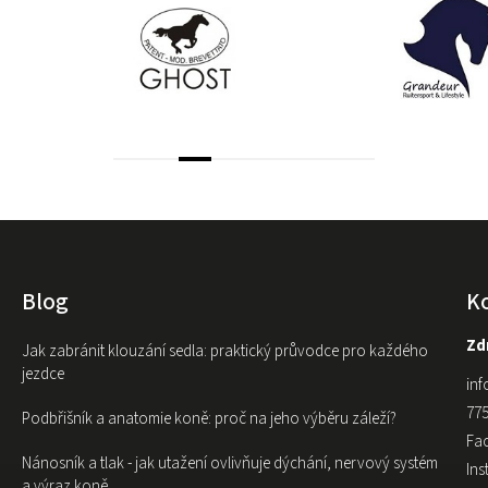
Blog
K
Zdr
Jak zabránit klouzání sedla: praktický průvodce pro každého
jezdce
inf
775
Podbřišník a anatomie koně: proč na jeho výběru záleží?
Fa
Nánosník a tlak - jak utažení ovlivňuje dýchání, nervový systém
In
a výraz koně