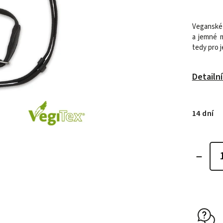
Veganské 
a jemné 
tedy pro j
Detailn
14 dní