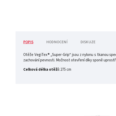
POPIS
HODNOCENÍ
DISKUZE
Otěže VegiTex® „Super-Grip“ jsou z nylonu s tkanou speci
zachování pevnosti. Možnost otevření díky sponě uprostř
Celková délka otěží:
275 cm