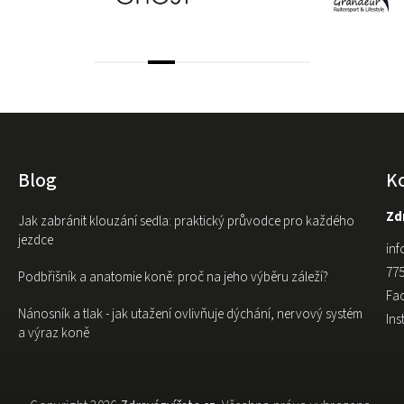
Blog
K
Zdr
Jak zabránit klouzání sedla: praktický průvodce pro každého
jezdce
inf
775
Podbřišník a anatomie koně: proč na jeho výběru záleží?
Fa
Nánosník a tlak - jak utažení ovlivňuje dýchání, nervový systém
In
a výraz koně