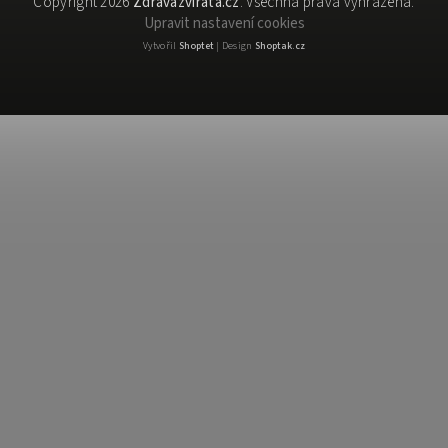
Copyright 2026
Zdravázvířata.cz
. Všechna práva vyhrazena.
Upravit nastavení cookies
Vytvořil
Shoptet
| Design
Shoptak.cz