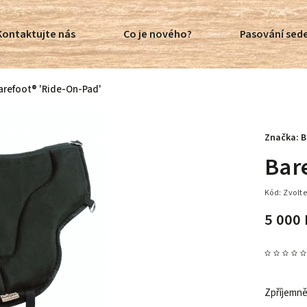
Kontaktujte nás
Co je nového?
Pasování sede
arefoot® 'Ride-On-Pad'
Značka:
B
Bar
Kód:
Zvolte
5 000 
Zpříjemně