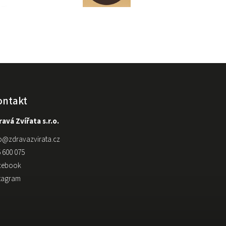
ontakt
avá Zvířata s.r.o.
o
@
zdravazvirata.cz
 600 075
cebook
stagram