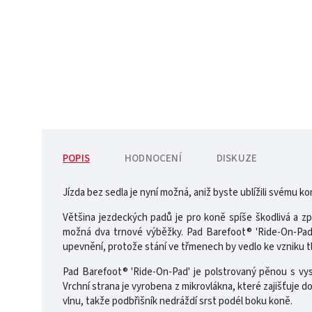
POPIS
HODNOCENÍ
DISKUZE
Jízda bez sedla je nyní možná, aniž byste ublížili svému ko
Většina jezdeckých padů je pro koně spíše škodlivá a zp
možná dva trnové výběžky. Pad Barefoot® 'Ride-On-Pad'
upevnění, protože stání ve třmenech by vedlo ke vzniku 
Pad Barefoot® 'Ride-On-Pad' je polstrovaný pěnou s vys
Vrchní strana je vyrobena z mikrovlákna, které zajišťuje do
vlnu, takže podbřišník nedráždí srst podél boku koně.