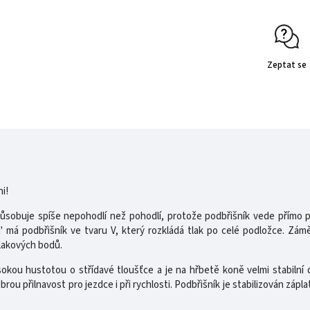
Zeptat se
ni!
ůsobuje spíše nepohodlí než pohodlí, protože podbřišník vede přímo p
 má podbřišník ve tvaru V, který rozkládá tlak po celé podložce. Zá
tlakových bodů.
okou hustotou o střídavé tloušťce a je na hřbetě koně velmi stabilní 
brou přilnavost pro jezdce i při rychlosti. Podbřišník je stabilizován zápl