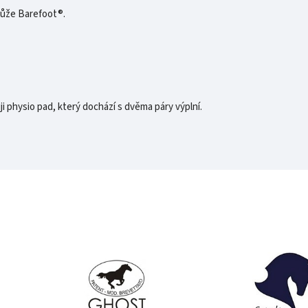
kůže Barefoot®.
 physio pad, který dochází s dvěma páry výplní.