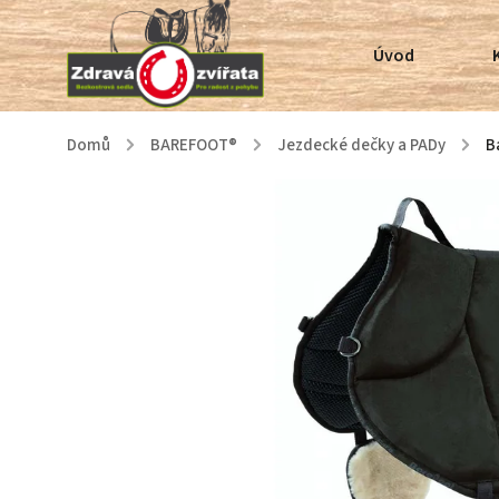
Úvod
Domů
/
BAREFOOT®
/
Jezdecké dečky a PADy
/
B