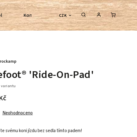
l
Kontroly bezkostrových sedel
Poradenství
CZK
rockamp
efoot® 'Ride-On-Pad'
 variantu
Kč
Neohodnoceno
te svému koni jízdu bez sedla tímto padem!