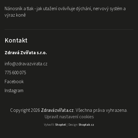
Nánosník a tlak - jak utažení ovlivňuje dýchání, nervový systém a
výraz koně
Kontakt
Zdravá Zvířata s.r.o.
info
@
zdravazvirata.cz
775 600 075
Facebook
Instagram
Copyright 2026
Zdravázvířata.cz
. Všechna práva vyhrazena.
Upravit nastavení cookies
Vytvořil
Shoptet
| Design
Shoptak.cz