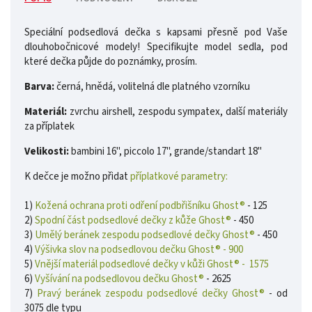
Speciální podsedlová dečka s kapsami přesně pod Vaše
dlouhobočnicové modely! Specifikujte model sedla, pod
které dečka půjde do poznámky, prosím.
Barva:
černá, hnědá, volitelná dle platného vzorníku
Materiál:
zvrchu airshell, zespodu sympatex, další materiály
za příplatek
Velikosti:
bambini 16", piccolo 17", grande/standart 18"
K dečce je možno přidat
příplatkové parametry:
1)
Kožená ochrana proti odření podbřišníku Ghost®
- 125
2)
Spodní část podsedlové dečky z kůže Ghost®
- 450
3)
Umělý beránek zespodu podsedlové dečky Ghost®
- 450
4)
Výšivka slov na podsedlovou dečku Ghost® - 900
5)
Vnější materiál podsedlové dečky v kůži Ghost® - 1575
6)
Vyšívání na podsedlovou dečku Ghost®
- 2625
7)
Pravý beránek zespodu podsedlové dečky Ghost®
- od
3075 dle typu