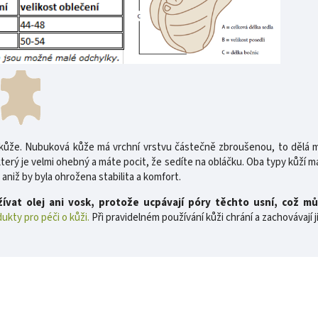
ůže. Nubuková kůže má vrchní vrstvu částečně zbroušenou, to dělá mě
ý je velmi ohebný a máte pocit, že sedíte na obláčku. Oba typy kůží maj
niž by byla ohrožena stabilita a komfort.
vat olej ani vosk, protože ucpávají póry těchto usní, což mů
ukty pro péči o kůži.
Při pravidelném používání kůži chrání a zachovávají ji