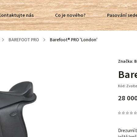
Kontaktujte nás
Co je nového?
Pasování sede
/
BAREFOOT PRO
/
Barefoot® PRO 'London'
Značka:
B
Bar
Kód:
Zvolte
28 00
Drezurní 