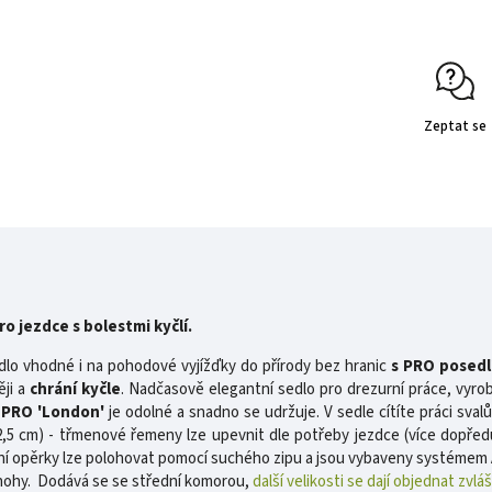
Zeptat se
o jezdce s bolestmi kyčlí.
dlo vhodné i na pohodové vyjížďky do přírody bez hranic
s
PRO posedl
ěji a
chrání kyčle
. Nadčasově elegantní sedlo pro drezurní práce, vyr
 PRO 'London'
je odolné a snadno se udržuje. V sedle cítíte práci sva
2,5 cm) - třmenové řemeny lze upevnit dle potřeby jezdce (více dopře
nní opěrky lze polohovat pomocí suchého zipu a jsou vybaveny systémem
nohy. Dodává se se střední komorou,
další velikosti se dají objednat zvláš