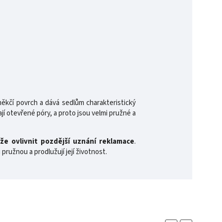
kčí povrch a dává sedlům charakteristický
í otevřené póry, a proto jsou velmi pružné a
že ovlivnit pozdější uznání reklamace
.
 pružnou a prodlužují její životnost.