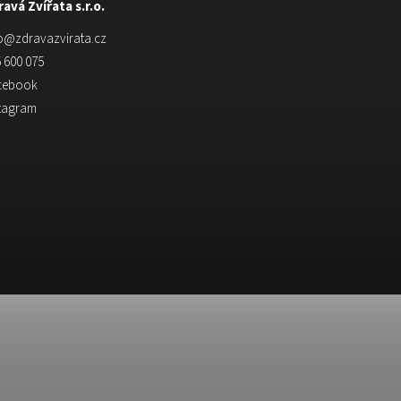
avá Zvířata s.r.o.
o
@
zdravazvirata.cz
 600 075
cebook
stagram