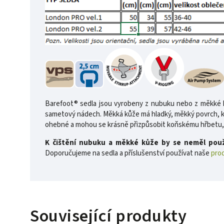
Barefoot® sedla jsou vyrobeny z nubuku nebo z měkké k
sametový nádech. Měkká kůže má hladký, měkký povrch, kter
ohebné a mohou se krásně přizpůsobit koňskému hřbetu, a
K čištění nubuku a měkké kůže by se neměl použí
Doporučujeme na sedla a příslušenství používat naše
prod
Související produkty