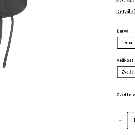
ještě lepš
Detailn
Barva
Velikost
Zvolte 