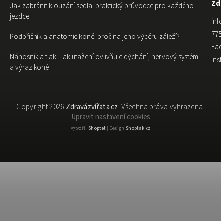
Zdr
Jak zabránit klouzání sedla: praktický průvodce pro každého
jezdce
inf
775
Podbřišník a anatomie koně: proč na jeho výběru záleží?
Fa
Nánosník a tlak - jak utažení ovlivňuje dýchání, nervový systém
In
a výraz koně
Copyright 2026
Zdravázvířata.cz
. Všechna práva vyhrazena.
Upravit nastavení cookies
Vytvořil
Shoptet
| Design
Shoptak.cz