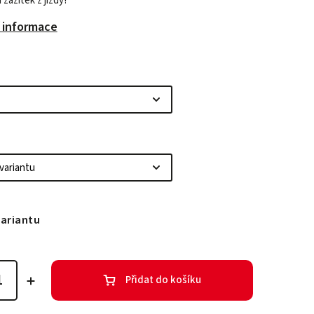
í zážitek z jízdy!
í informace
variantu
Přidat do košíku