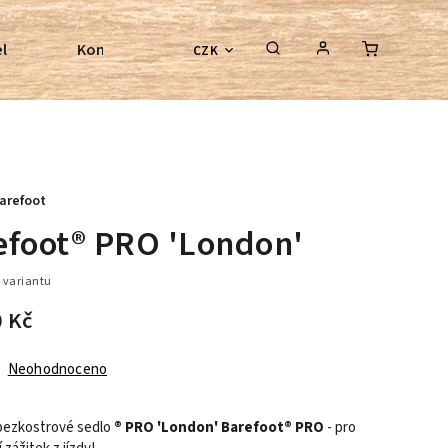
l
Kontroly bezkostrových sedel
Poradenství
CZK
arefoot
efoot® PRO 'London'
 variantu
0 Kč
Neohodnoceno
bezkostrové sedlo
® PRO 'London' Barefoot® PRO
- pro