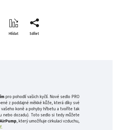
Hlídat
Sdílet
ím
pro pohodlí vašich kyčlí. Nové sedlo PRO
obené z poddajné měkké kůže, která díky své
lů vašeho koně a pohyby hřbetu a tvoříte tak
du nebo dozadu). Toto sedlo si tedy můžete
AirPump
, který umožňuje cirkulaci vzduchu,
ť.