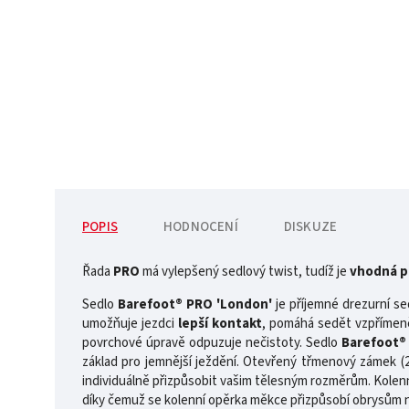
POPIS
HODNOCENÍ
DISKUZE
Řada
PRO
má vylepšený sedlový twist, tudíž je
vhodná pr
Sedlo
Barefoot® PRO 'London'
je příjemné drezurní se
umožňuje jezdci
lepší kontakt
, pomáhá sedět vzpřímen
povrchové úpravě odpuzuje nečistoty. Sedlo
Barefoot®
základ pro jemnější ježdění. Otevřený třmenový zámek (
individuálně přizpůsobit vašim tělesným rozměrům. Kole
díky čemuž se kolenní opěrka měkce přizpůsobí obrysům 