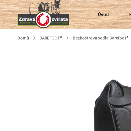
Úvod
Domů
/
BAREFOOT®
/
Bezkostrová sedla Barefoot®