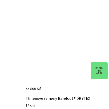
887 Kč
až
–9 %
800 Kč
od
Třmenové řemeny Barefoot® DRYTEX
14 dní