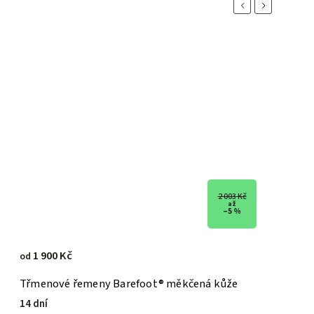
Previous
Next
2 003 Kč
až
–5 %
1 900 Kč
od
Třmenové řemeny Barefoot® měkčená kůže
14 dní