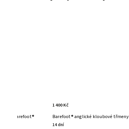
1 400 Kč
řišník Barefoot®
Barefoot® anglické kloubové třmeny
14 dní