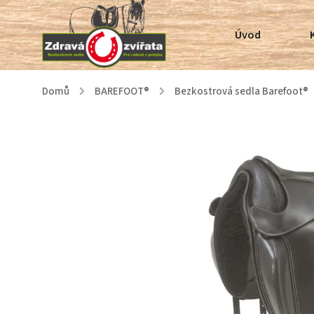
Úvod
Domů
/
BAREFOOT®
/
Bezkostrová sedla Barefoot®