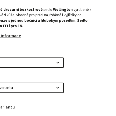
é drezurní bezkostrové
sedlo
Wellington
vyrobené z
zí kůže, vhodné pro práci na jízdárně i vyjížďky do
uze s jednou bočnicí a hlubokým posedlím. Sedlo
 FEI i pro FN.
í informace
variantu