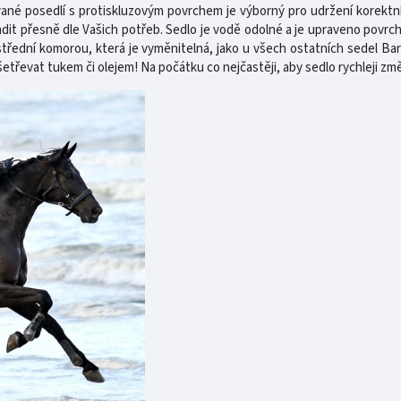
né posedlí s protiskluzovým povrchem je výborný pro udržení korektní
adit přesně dle Vašich potřeb. Sedlo je vodě odolné a je upraveno povr
střední komorou, která je vyměnitelná, jako u všech ostatních sedel Ba
šetřevat tukem či olejem! Na počátku co nejčastěji, aby sedlo rychleji zm