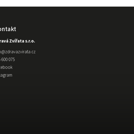
ontakt
avá Zvířata s.r.o.
o
@
zdravazvirata.cz
 600 075
cebook
stagram