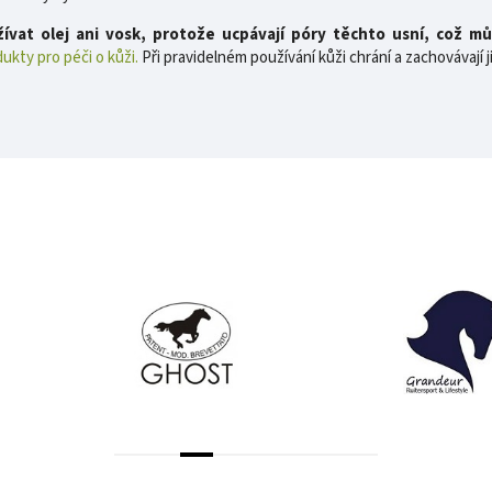
vat olej ani vosk, protože ucpávají póry těchto usní, což mů
ukty pro péči o kůži.
Při pravidelném používání kůži chrání a zachovávají ji