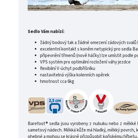
Sedlo Vám nabízí:
žádný bodový tak a žádné omezení zádových svalů
excelentní kontakt s koněm netypický pro sedla B
připevnění třmenů (nově háčky) lze umístit podle p
VPS systém pro optimální rozložení váhy jezdce
flexibilní V-úchyt podbřišníku
nastavitelná výška kolenních opěrek
hmotnost cca 6kg
Barefoot® sedla jsou vyrobeny z nubuku nebo z měkké k
sametový nádech. Měkká kůže má hladký, měkký povrch, kter
ohebné a mohou se krásně přizpůsobit koňskému hřbetu, a