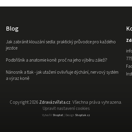
Blog
K
Zdr
Jak zabránit klouzání sedla: praktický průvodce pro každého
jezdce
inf
775
Podbřišník a anatomie koně: proč na jeho výběru záleží?
Fa
Nánosník a tlak - jak utažení ovlivňuje dýchání, nervový systém
In
a výraz koně
Copyright 2026
Zdravázvířata.cz
. Všechna práva vyhrazena.
Upravit nastavení cookies
Vytvořil
Shoptet
| Design
Shoptak.cz