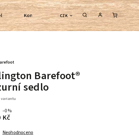
l
Kontroly bezkostrových sedel
Poradenství
CZK
arefoot
lington Barefoot®
zurní sedlo
 variantu
–0 %
0 Kč
Neohodnoceno