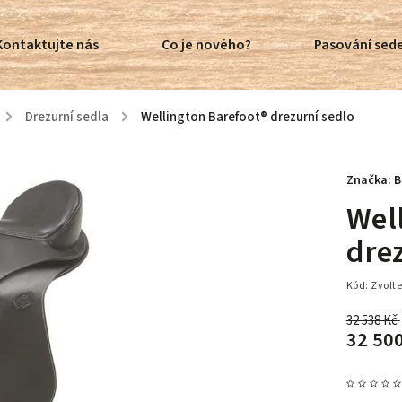
Kontaktujte nás
Co je nového?
Pasování sede
/
Drezurní sedla
/
Wellington Barefoot® drezurní sedlo
Značka:
B
Wel
dre
Kód:
Zvolte
32 538 Kč
32 50