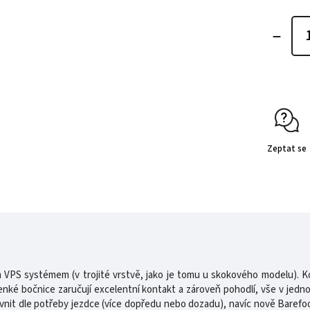
Zeptat se
 VPS systémem (v trojité vrstvě, jako je tomu u skokového modelu). Kon
tenké bočnice zaručují excelentní kontakt a zároveň pohodlí, vše v jed
nit dle potřeby jezdce (více dopředu nebo dozadu), navíc nově Barefoot