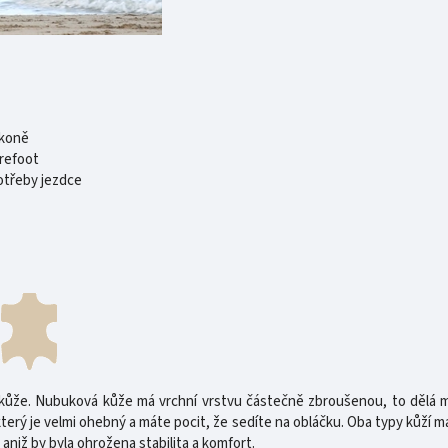
 koně
arefoot
otřeby jezdce
ůže. Nubuková kůže má vrchní vrstvu částečně zbroušenou, to dělá mě
ý je velmi ohebný a máte pocit, že sedíte na obláčku. Oba typy kůží maj
niž by byla ohrožena stabilita a komfort.