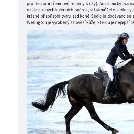
pro drezurní třemnové řemeny s oky). Anatomicky tvarova
nastavitelných kolenních opěrek, si tak můžete sedlo vyl
krásně přizpůsobí tvaru zad koně. Sedlo je dodáváno se 
Wellington je vyrobený z hovězí kůže, kterou je nejlepší o