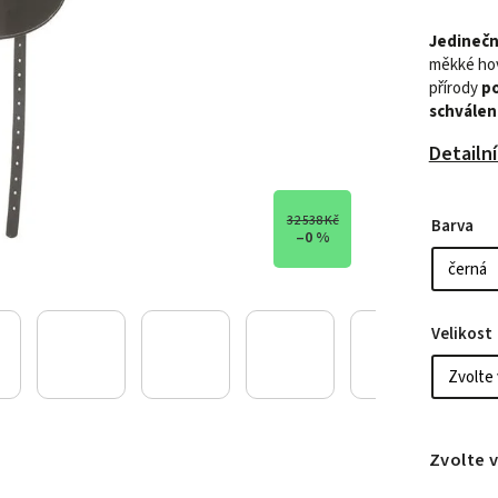
Jedinečn
měkké hově
přírody
po
schváleno
Detailn
32 538 Kč
Barva
–0 %
Velikost
Zvolte 