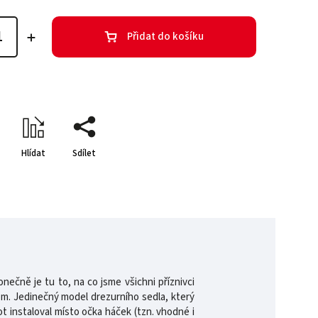
Přidat do košíku
Hlídat
Sdílet
ečně je tu to, na co jsme všichni příznivci
nom. Jedinečný model drezurního sedla, který
 instaloval místo očka háček (tzn. vhodné i