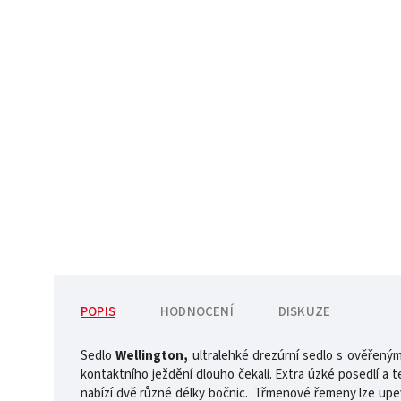
POPIS
HODNOCENÍ
DISKUZE
Sedlo
Wellington,
ultralehké drezúrní sedlo s ověřeným
kontaktního ježdění dlouho čekali. Extra úzké posedlí a 
nabízí dvě různé délky bočnic. Třmenové řemeny lze upev