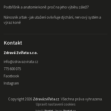
Podbřišník a anatomie koně: proč na jeho výběru záleží?
Nánosník a tlak - jak utažení ovlivňuje dýchání, nervový systém a
výraz koně
Kontakt
Zdravá Zvířata s.r.o.
info
@
zdravazvirata.cz
775 600 075
Facebook
Instagram
Copyright 2026
Zdravázvířata.cz
. Všechna práva vyhrazena.
Upravit nastavení cookies
Vytvořil
Shoptet
| Design
Shoptak.cz