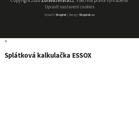
Copyright 2026
Zdravázvířata.cz
. Všechna práva vyhrazena.
Upravit nastavení cookies
Vytvořil
Shoptet
| Design
Shoptak.cz
×
Splátková kalkulačka ESSOX