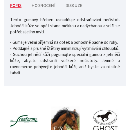
POPIS
HODNOCENÍ
DISKUZE
Tento gumový hřeben usnadňuje odstraňování nečistot.
Jehněčí kůže se opět stane měkkou a nadýchanou a sníží se
potřeba jejího mytí.
- Guma je velmi příjemná na dotek a pohodlně padne do ruky.
- Poddajné a pružné štětiny minimalizují vytrhávání chloupků.
- Suchou jehněčí kůži pogumujte speciální gumou z jehněčí
kůže, abyste odstranili veškeré nečistoty. Jemně a
rovnoměrně pohývejte jehněčí kůži, aniž byste za ni silně
tahali.