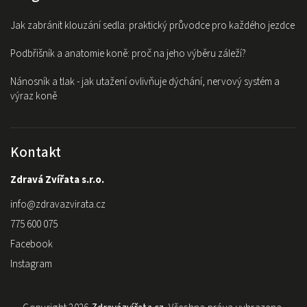
Jak zabránit klouzání sedla: praktický průvodce pro každého jezdce
Podbřišník a anatomie koně: proč na jeho výběru záleží?
Nánosník a tlak - jak utažení ovlivňuje dýchání, nervový systém a
výraz koně
Kontakt
Zdravá Zvířata s.r.o.
info
@
zdravazvirata.cz
775 600 075
Facebook
Instagram