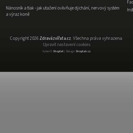
Fa
Nánosník a tlak - jak utažení ovlivňuje dýchání, nervový systém
In
a výraz koně
Copyright 2026
Zdravázvířata.cz
. Všechna práva vyhrazena.
Upravit nastavení cookies
Vytvořil
Shoptet
| Design
Shoptak.cz