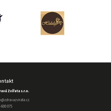
ontakt
avá Zvířata s.r.o.
o
@
zdravazvirata.cz
 600 075