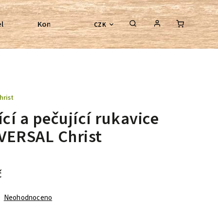
l
Kontroly bezkostrových sedel
Poradenství
CZK
hrist
ící a pečující rukavice
VERSAL Christ
č
Neohodnoceno