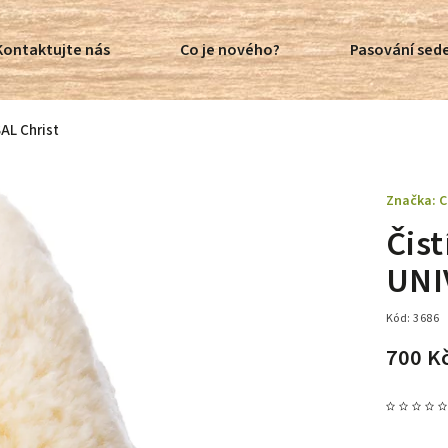
Kontaktujte nás
Co je nového?
Pasování sede
SAL Christ
Značka:
C
Čist
UNI
Kód:
3686
700 K