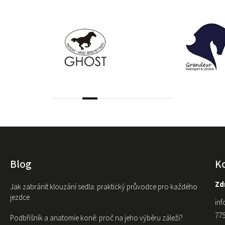
Blog
K
Zdr
Jak zabránit klouzání sedla: praktický průvodce pro každého
jezdce
inf
775
Podbřišník a anatomie koně: proč na jeho výběru záleží?