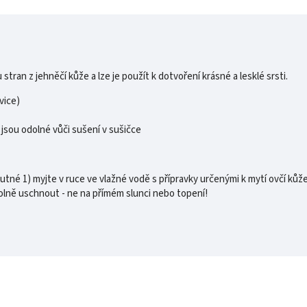
stran z jehněčí kůže a lze je použít k dotvoření krásné a lesklé srsti.
vice)
 jsou odolné vůči sušení v sušičce
tné 1) myjte v ruce ve vlažné vodě s přípravky určenými k mytí ovčí kůže
olně uschnout - ne na přímém slunci nebo topení!