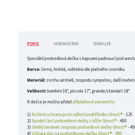
POPIS
HODNOCENÍ
DISKUZE
Speciální podsedlová dečka s kapsami padnoucí pod west
Barva:
černá, hnědá, volitelná dle platného vzorníku
Materiál:
zvrchu airshell, zespodu sympatex, další materiá
Velikosti:
bambini 16", piccolo 17", grande/standart 18"
K dečce je možno přidat
příplatkové parametry:
1)
Kožená ochrana proti odření podbřišníku Ghost®
- 125
2)
Spodní část podsedlové dečky z kůže Ghost®
- 450
3)
Umělý beránek zespodu podsedlové dečky Ghost®
- 45
4)
Výšivka slov na podsedlovou dečku Ghost® - 900