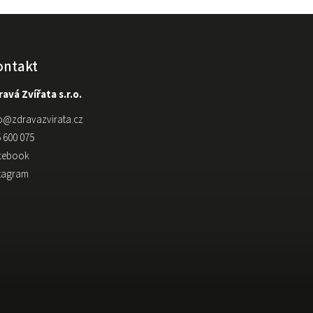
ontakt
avá Zvířata s.r.o.
o
@
zdravazvirata.cz
 600 075
cebook
stagram