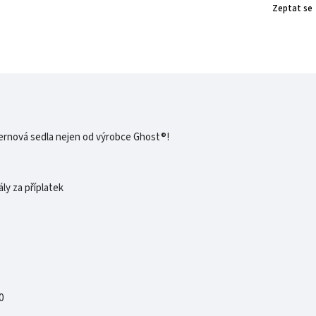
Zeptat se
ernová sedla nejen od výrobce Ghost®!
ly za příplatek
0