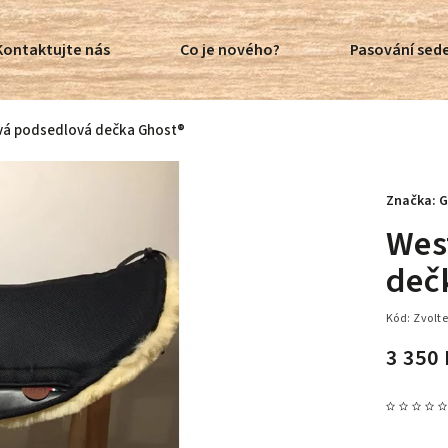
Kontaktujte nás
Co je nového?
Pasování sede
á podsedlová dečka Ghost®
Značka:
G
Wes
deč
Kód:
Zvolte
3 350 