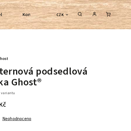
l
Kontroly bezkostrových sedel
Poradenství
CZK
host
ternová podsedlová
ka Ghost®
 variantu
Kč
Neohodnoceno