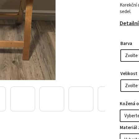
Korekční 
sedel.
Detailn
Barva
Velikost
Kožená o
Materiál