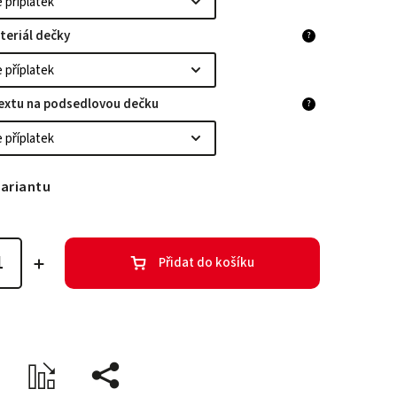
teriál dečky
?
textu na podsedlovou dečku
?
variantu
Přidat do košíku