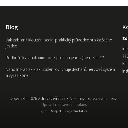
Blog
K
Zdr
Jak zabránit klouzání sedla: praktický průvodce pro každého
jezdce
inf
775
Podbřišník a anatomie koně: proč na jeho výběru záleží?
Fa
Nánosník a tlak - jak utažení ovlivňuje dýchání, nervový systém
In
a výraz koně
Copyright 2026
Zdravázvířata.cz
. Všechna práva vyhrazena.
Upravit nastavení cookies
Vytvořil
Shoptet
| Design
Shoptak.cz