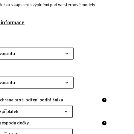
dečka s kapsami a výplněmi pod westernové modely
í informace
chrana proti odření podbřišníku
?
 zespodu dečky
?