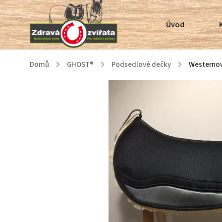
Úvod
Domů
/
GHOST®
/
Podsedlové dečky
/
Westernov